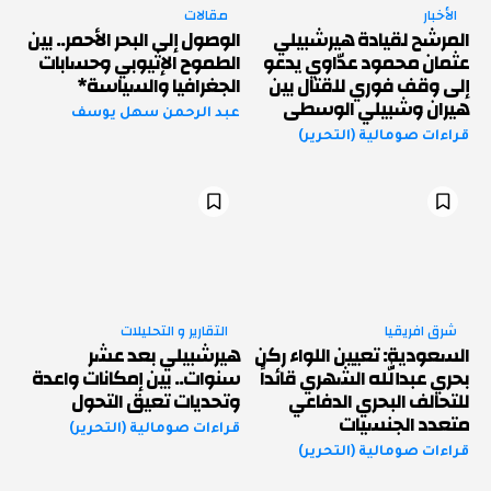
الأخبار
مقالات
المرشح لقيادة هيرشبيلي
الوصول إلى البحر الأحمر.. بين
عثمان محمود عدّاوي يدعو
الطموح الإثيوبي وحسابات
إلى وقف فوري للقتال بين
الجغرافيا والسياسة*
هيران وشبيلي الوسطى
عبد الرحمن سهل يوسف
قراءات صومالية (التحرير)
شرق افريقيا
التقارير و التحليلات
السعودية: تعيين اللواء ركن
هيرشبيلي بعد عشر
بحري عبدالله الشهري قائداً
سنوات.. بين إمكانات واعدة
للتحالف البحري الدفاعي
وتحديات تعيق التحول
متعدد الجنسيات
قراءات صومالية (التحرير)
قراءات صومالية (التحرير)