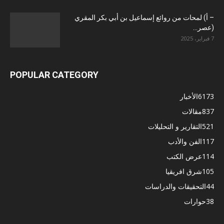
– أ) لمحات من روائع إسماعيل بن أبي بكر المقري
(عصر...
7 فبراير، 2025
POPULAR CATEGORY
6173
الأخبار
837
مقالات
521
التقارير و التحليلات
117
الفن والأدب
114
عرض الكتب
105
شرق افريقيا
44
التحقيقات والدراسات
38
حوارات