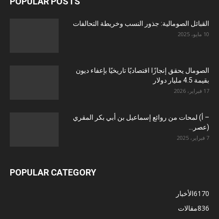
POPULAR POSTS
القبائل الصومالية: جذور النسب وخريطة التحالفات
10 مايو، 2025
الصومال يحقق إنجازًا اقتصاديًا تاريخيًا بإعفاء ديون
بقيمة 4.5 مليار دولار
17 فبراير، 2026
– أ) لمحات من روائع إسماعيل بن أبي بكر المقري
(عصر...
7 فبراير، 2025
POPULAR CATEGORY
6170
الأخبار
836
مقالات