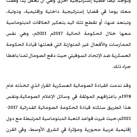
وتوجد أيضا قضية إستراتيجية أخرى وهي أن تعض يدا وقفت
معك يوما في قضايا إستراتيجية داخلية وإقليمية، ودولية،
وتبتعد عنها، أو تقطع تلك اليد بتعكير العلاقات الدبلوماسية
معها خلال الحكومة الحالية 2017م 2021م، وهي نفس
الممارسات والأفعال غير المتوازنة التي فعلتها قيادة الحكومة
العسكرية ضد الإتحاد السوفيتي حيث دفع الصومال ثمنا باهظا
جراء ذلك.
وقد ندمت القيادة الصومالية العسكرية القرار الذي اتخذته عام
1978م باعترافهم الموثقة في وسائل الإعلام الصومالية،ونفس
هذا الطريق سلكته قيادة الحكومة الصومالية الفدرالية 2017-
2021م،حيث غيرت قواعد اللعبة الدبلوماسية المرتبطة مع دول
إقليمية عربية محورية ومؤثرة في الشرق الأوسط، وفي القرن