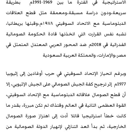
الاستراتيجية في الفترة ما بين 1969-1991م بطريقة
سريعة،ودون دراسة مسبقة،ومعمقة مثل قطع العلاقات
الدبلوماسية مع الاتحاد السوفيتي ١٩٧٨م،وقبلها بريطانيا،
تشبه نفس القرارت التي اتخذتها قادة الحكومة الصومالية
الفدرالية في 2018م ضد المحور العربي المعتدل المتمثل في
مصر،والإمارات، والمملكة العربية السعودية
وبرغم انحياز الإتحاد السوفيتي في حرب أوغادين إلى إثيوبيا
1977م إثر ترجيح كفة الجيش الصومالي على الجيش الإثيوبي، إلا
أن قطع الصومال علاقاته الدبلوماسية مع الإتحاد السوفيتي،
القوة العظمى الثانية في العالم وقتذاك لم تكن مبررة، بقدر ما
كانت خطأ استراتيجيا قاتلا أدت إلى اهتزاز صورة الصومال
الخارجية، ثم بدأ العد التنازلي لإنهيار الدولة الصومالية من