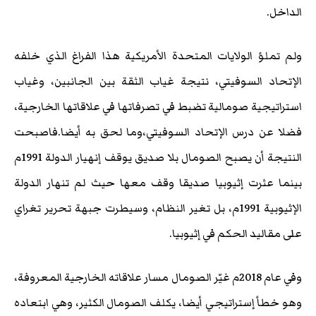
الداخل.
ولم تملؤ الولايات المتحدة الأمريكية هذا الفراغ الذي خلفه
الإتحاد السوفيتي، نتيجة غياب الثقة بين الجانبين، وغياب
استراتيجية صومالية تضبط في تصرفاتها في علاقاتها الخارجية،
فضلا عن درس الإتحاد السوفيتي،وما لحق به أيضا.فاصبحت
النتيجة أن يصبح الصومال بلا صديق يوقف إنهيار الدولة 1991م
بينما عثرت إثيوبيا صديقا وقف معها حيث لم تنهار الدولة
الإثيوبية 1991م، بل تغير النظام، وسيطرت جبهة تحرير تغراي
على مقاليد الحكم في إثيوبيا.
وفي عام 2018م غيّر الصومال مسار علاقاته الخارجية المعروفة،
وهو خطأ إستراتيجي أيضا، يكلف الصومال الكثير، وهي ابتعاده