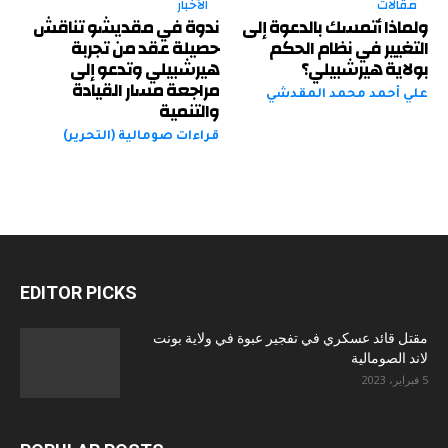
مقالات
الأخبار
ولماذا أتمسك بالدعوة إلى
ندوة في مقديشو تناقش
التغيير في نظام الحكم
حصيلة عقد من تجربة
بولاية هيرشبيلي؟
هيرشبيلي وتدعو إلى
مراجعة مسار القيادة
علي أحمد محمد المقدشي
والتنمية
قراءات صومالية (التحرير)
EDITOR PICKS
مقتل قائد عسكري في تفجير عبوة في ولاية بونت
لاند الصومالية
5 فبراير، 2023