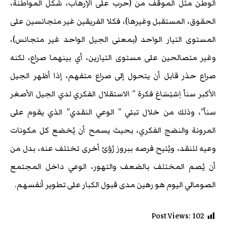
الوطن مثل الموقف من (حرب على الإرهاب، شكل المواطنة،
الحقوق، المستقبل وغيرها)، فكلا الفريقين غير متجانسين على
المستوى التيار الواحد (بمعنى الجيل الواحد غير متجانس)،
وغير متصالحين على مستوى التيارين، أي بينهما صراع، لكنه
صراع حذر قابل أن يتحول إلى صراع متفهم، إذا أظهر الجيل
الأكبر سناً اِسْتِسَاغ فكرة ” الاستقلال الفكري لدي الجيل الأصغر
سناً”، وذلك من خلال تبني ” الوعي النقدي” الذي يقوم على
المرونة والنضج الفكري، بحيث يسمح أن يُخضع كل مكونات
وعيه للنقد، ويُتيح فرصه ببروز رُؤىً أخرى تختلف عنه، بدل من
أن يُصم المختلف بالضعف والتهور، الوعي داخل المجتمع
الصومالي اليوم هو رهين مدى قبول الكبار على تطوير أنفسهم.
Post Views:
102