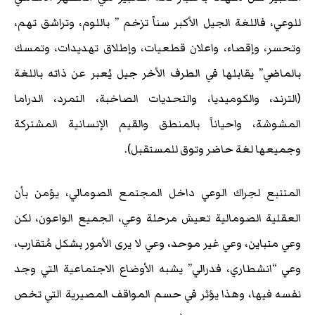
للوعي، فاللغة الجيل الأكبر سناً تزخم ” باللوم، وتراشق تهم،
وتحسر، وإقصاء، واعلان قطعيات، وإطلاق تهديدات، وتمسك
بالماضي” يقابلها في الطرف الأخر جيل يُعبر عن ذاته باللغة
(الترند، والكوميديا، والتحديات الصاخبة، التمرد، الدراما
المشوشة، واحياناً بالمنطق والقيم الإنسانية المشتركة
وجميعها لغة حاضر وتوق للمستقبل).
المتتبع لحِراك الوعي داخل المجتمع الصومالي، يؤمن بأن
العقلية الصومالية تعيش مرحلة وعي، الجميع الواعون، لكن
وعي متباين، وعي غير موحد، وعي لا يرى الأمور بشكل مُتقارب،
وعي “انشطاري، فدرالي” يشبه الأوضاع الاجتماعية التي وجد
نفسه فيها، وهذا يؤثر في حسم المواقف المصيرية التي تخص