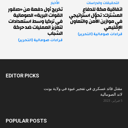
التحقيقات والدراسات
الأخبار
اتفاقية مكة للدفاع
تخريج أول دفعة من «صقور
المشترك: تحوّل استراتيجي
القوات البرية» الصومالية
في موازين الأمن والتعاون
في تركيا وسط استعدادات
الإقليمي
لتعزيز العمليات ضد حركة
الشباب
قراءات صومالية (التحرير)
قراءات صومالية (التحرير)
EDITOR PICKS
مقتل قائد عسكري في تفجير عبوة في ولاية بونت
لاند الصومالية
5 فبراير، 2023
POPULAR POSTS