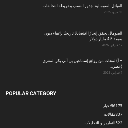
القبائل الصومالية: جذور النسب وخريطة التحالفات
10 مايو، 2025
الصومال يحقق إنجازًا اقتصاديًا تاريخيًا بإعفاء ديون
بقيمة 4.5 مليار دولار
17 فبراير، 2026
– أ) لمحات من روائع إسماعيل بن أبي بكر المقري
(عصر...
7 فبراير، 2025
POPULAR CATEGORY
6175
الأخبار
837
مقالات
522
التقارير و التحليلات