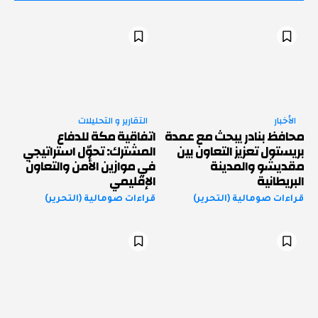
الأخبار
التقارير و التحليلات
محافظ بنادر يبحث مع عمدة
اتفاقية مكة للدفاع
بريستول تعزيز التعاون بين
المشترك: تحوّل استراتيجي
مقديشو والمدينة
في موازين الأمن والتعاون
البريطانية
الإقليمي
قراءات صومالية (التحرير)
قراءات صومالية (التحرير)