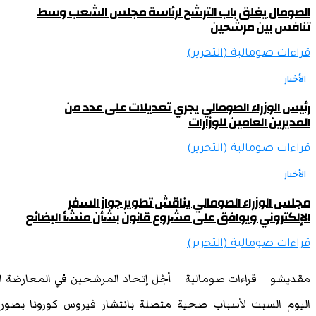
الصومال يغلق باب الترشح لرئاسة مجلس الشعب وسط
تنافس بين مرشحين
قراءات صومالية (التحرير)
الأخبار
رئيس الوزراء الصومالي يجري تعديلات على عدد من
المديرين العامين للوزارات
قراءات صومالية (التحرير)
الأخبار
مجلس الوزراء الصومالي يناقش تطوير جواز السفر
الإلكتروني ويوافق على مشروع قانون بشأن منشأ البضائع
قراءات صومالية (التحرير)
مقديشو – قراءات صومالية – أجّل إتحاد المرشحين في المعارضة ال
اليوم السبت لأسباب صحية متصلة بانتشار فيروس كورونا بصو