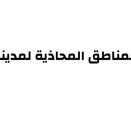
حوارات
التحقيقات والدراسات
الفن والأدب
عرض الكتب
عن الموقع
إتص
المناطق المحاذية لمد