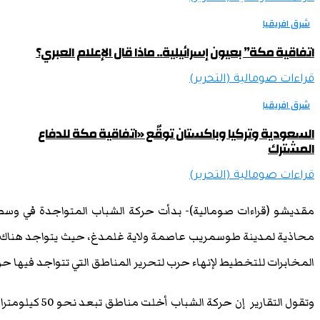
شرق افريقيا
اتفاقية مكة” بعيون إسرائيلية.. ماذا قال الإعلام العبري؟
قراءات صومالية (التحرير)
شرق افريقيا
السعودية وتركيا وباكستان توقّع «اتفاقية مكة للدفاع
المشترك
قراءات صومالية (التحرير)
مقديشو (قراءات صومالية)- بدأت حركة الشباب المتواجدة في وسط
محاذية لمدينة طوسمريب عاصمة ولاية غلمدغ، حيث يتواجد هنا
المخابرات للتخطيط لإنهاء حرب لتحرير المناطق التي تتواجد فيها حر
وتقول التقارير إ