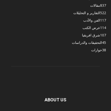
837
مقالات
522
التقارير و التحليلات
117
الفن والأدب
114
عرض الكتب
107
شرق افريقيا
45
التحقيقات والدراسات
38
حوارات
ABOUT US