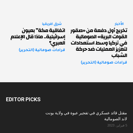
الأخبار
شرق افريقيا
تخريج أول دفعة من «صقور
اتفاقية مكة” بعيون
القوات البرية» الصومالية
إسرائيلية.. ماذا قال الإعلام
في تركيا وسط استعدادات
العبري؟
لتعزيز العمليات ضد حركة
قراءات صومالية (التحرير)
الشباب
قراءات صومالية (التحرير)
EDITOR PICKS
مقتل قائد عسكري في تفجير عبوة في ولاية بونت
لاند الصومالية
5 فبراير، 2023