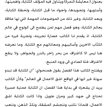
بعنوان ( معايشة النمرة) ويتناول فيه المؤلف الكتابة، واهميتها،
وأسلوبها، وتجويدها، واجواء ما قبل الكتابة، ولحظة الكتابة،
وبعد الكتابة، وغير ذلك من الموضوعات المهمة التي لها علاقة
بعالم الكتابة، وهو فصل مهم لمن يطمح الى الولوج في عالم
الكتابة، اذ يقدم لنا الكاتب عصارة تجربته، وتجربة غيره من
الكتّاب الاخرين وأساليبهم ومعاناتهم مع الكتابة. وما نعرضه
هنا ليس الا كاغتراف من بحر زاخر بالدرر والجواهر، ولا ينقع
الاغتراف غلة الصادي الى ورود المنبع.
ويفتتح الكاتب هذا الفصل بقول همنحواي: “ان الكتابة قد تبدو
سهلة غير انها في الواقع اشق الاعمال في العالم” وكأن الكاتب
يريد ان يشعرك في بداية هذا الفصل، ان الكتابة عملية عسيرة
تحتاج الى جهد كبير ومران طويل. واذا كانت الكتابة اشق
الاعمال، فلماذا نكتب ونتجشم المشقة، ونكدّ الذهن، ونتعب