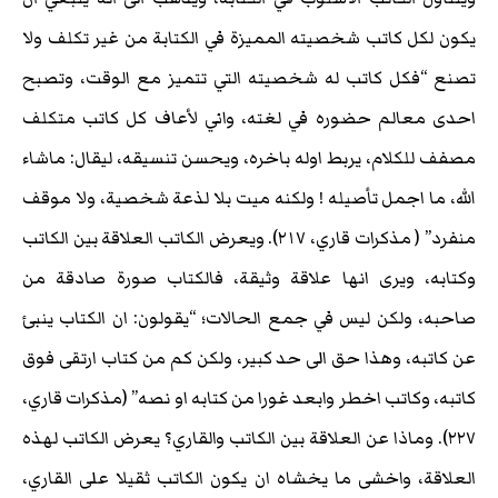
يكون لكل كاتب شخصيته المميزة في الكتابة من غير تكلف ولا
تصنع “فكل كاتب له شخصيته التي تتميز مع الوقت، وتصبح
احدى معالم حضوره في لغته، واني لأعاف كل كاتب متكلف
مصفف للكلام، يربط اوله باخره، ويحسن تنسيقه، ليقال: ماشاء
الله، ما اجمل تأصيله ! ولكنه ميت بلا لذعة شخصية، ولا موقف
منفرد” ( مذكرات قاري، ٢١٧). ويعرض الكاتب العلاقة بين الكاتب
وكتابه، ويرى انها علاقة وثيقة، فالكتاب صورة صادقة من
صاحبه، ولكن ليس في جمع الحالات؛ “يقولون: ان الكتاب ينبئ
عن كاتبه، وهذا حق الى حد كبير، ولكن كم من كتاب ارتقى فوق
كاتبه، وكاتب اخطر وابعد غورا من كتابه او نصه” (مذكرات قاري،
٢٢٧). وماذا عن العلاقة بين الكاتب والقاري؟ يعرض الكاتب لهذه
العلاقة، واخشى ما يخشاه ان يكون الكاتب ثقيلا على القاري،