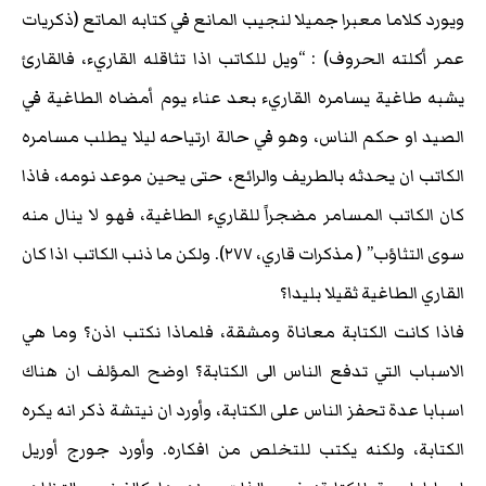
ويورد كلاما معبرا جميلا لنجيب المانع في كتابه الماتع (ذكريات
عمر أكلته الحروف) : “ويل للكاتب اذا تثاقله القاريء، فالقارئ
يشبه طاغية يسامره القاريء بعد عناء يوم أمضاه الطاغية في
الصيد او حكم الناس، وهو في حالة ارتياحه ليلا يطلب مسامره
الكاتب ان يحدثه بالطريف والرائع، حتى يحين موعد نومه، فاذا
كان الكاتب المسامر مضجراً للقاريء الطاغية، فهو لا ينال منه
سوى التثاؤب” ( مذكرات قاري، ٢٧٧). ولكن ما ذنب الكاتب اذا كان
القاري الطاغية ثقيلا بليدا؟
فاذا كانت الكتابة معاناة ومشقة، فلماذا نكتب اذن؟ وما هي
الاسباب التي تدفع الناس الى الكتابة؟ اوضح المؤلف ان هناك
اسبابا عدة تحفز الناس على الكتابة، وأورد ان نيتشة ذكر انه يكره
الكتابة، ولكنه يكتب للتخلص من افكاره. وأورد جورج أوريل