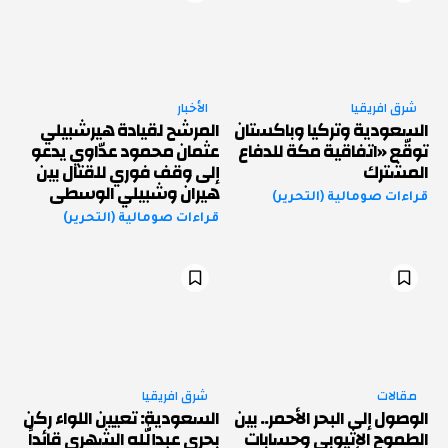
شرق افريقيا
الأخبار
السعودية وتركيا وباكستان
المرشح لقيادة هيرشبيلي
توقّع «اتفاقية مكة للدفاع
عثمان محمود عدّاوي يدعو
المشترك
إلى وقف فوري للقتال بين
هيران وشبيلي الوسطى
قراءات صومالية (التحرير)
قراءات صومالية (التحرير)
مقالات
شرق افريقيا
الوصول إلى البحر الأحمر.. بين
السعودية: تعيين اللواء ركن
الطموح الإثيوبي وحسابات
بحري عبدالله الشهري قائداً