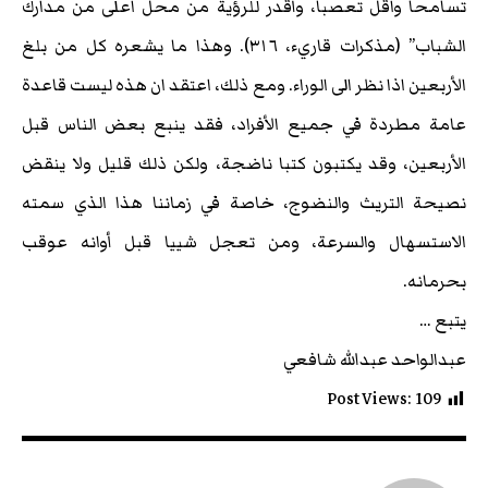
تسامحا واقل تعصبا، وأقدر للرؤية من محل اعلى من مدارك
الشباب” (مذكرات قاريء، ٣١٦). وهذا ما يشعره كل من بلغ
الأربعين اذا نظر الى الوراء. ومع ذلك، اعتقد ان هذه ليست قاعدة
عامة مطردة في جميع الأفراد، فقد ينبع بعض الناس قبل
الأربعين، وقد يكتبون كتبا ناضجة، ولكن ذلك قليل ولا ينقض
نصيحة التريث والنضوج، خاصة في زماننا هذا الذي سمته
الاستسهال والسرعة، ومن تعجل شييا قبل أوانه عوقب
بحرمانه.
يتبع …
عبدالواحد عبدالله شافعي
Post Views:
109