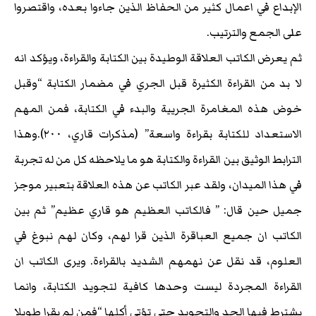
الإبداع في اعمال كثير من الحفاظ الذين جاءوا بعده، واقتصروا
على الجمع والترتيب.
ثم يعرض الكاتب العلاقة الوطيدة بين الكتابة والقراءة، ويؤكد انه
لا بد من القراءة الكثيرة قبل الجري في مضمار الكتابة “وقبل
خوض هذه المغامرة الجريية والبدء في الكتابة، فمن المهم
الاستعداد للكتابة بقراءة واسعة” (مذكرات قاري، ٢٠٠).وهذا
الترابط الوثيق بين القراءة والكتابة هو ما يلاحظه كل من له تجربة
في هذا الميدان، ولقد عبر الكاتب عن هذه العلاقة بتعبير موجز
جميل حين قال: ” فالكاتب العظيم هو قاري عظيم” ثم بين
الكاتب ان جميع العباقرة الذين قرا لهم، وكان لهم نبوغ في
العلوم، قد نقل عن نهمهم الشديد بالقراءة. ويرى الكاتب ان
القراءة المجردة ليست وحدها كافية لتجويد الكتابة، وانما
يشترط فيها الجد والتجويد حتى تؤتي أكلها “فمن لم يقرا طويلا