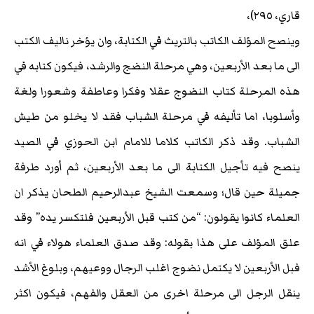
قاري، ٢٩٥)،
وينصح المؤلف الكاتب بالتريث في الكتابة، وان يؤخر ناليف الكتب
الى ما بعد الأربعين، وهي مرحلة النضج والرشد، فيكون كتابه في
هذه المرحلة كتاب النضوج عقلا وفكرا وعاطفة وشعورا ولغة
وأسلوبا، اما تأليفه في مرحلة الشباب فقد لا يخلو من طيش
الشباب. وقد ذكر الكاتب كلاما للامام ابن الحوزي في الصيد
ينصح فيه تأجيل الكتابة الى ما بعد الأربعين، ثم أورد طرفة
جميلة حين قال؛ وسمعت الشيخ عبدالرحيم الطحان يذكر ان
العلماء كانوا يقولون: “من كتب قبل الأربعين فلتكسر يده” وقد
علق المؤلف على هذا بقوله: وقد صدق العلماء هولاء في انه
فبل الأربعين لا يكتمل نضوج اغلب الرجال ووعيهم، وبلوغ الأشد
ينقل الرجل الى مرحلة اخرى من العقل والفهم، فيكون اكثر