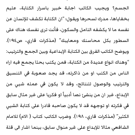
الجسم؟ ويجيب الكاتب اجابة خبير باسرار الكتابة، عليم
بخفاياها، مدرك لسحرها ويقول؛ “ان الكتابة تكشف للإنسان عن
نفسه ما لا يكشفه التامل والسكون، فأنت ترى نفسك هناك على
السطور بكل محاسنك ومعايبك” (مذكرات قاري، ص١٩٤).
ويوضح الكاتب الفرق بين الكتابة الإبداعية وبين الجمع والترتيب:
“وهناك انواع عديدة من الكتابة، فمن يكتب بحثا يجمع فيه اراء
الناس من الكتب او من ذاكرته، قد يجد صعوبة في التنسيق
والترتيب والوصول للنتائج، وقد لا يكون في عمله شيي من
الإبداع، غير ان من ينشئ نصا أدبياً او فكريا على غير مثال سابق
في فكرته او توجهه قد لا يكون صاحبه قادرا على كتابة الشيي
الكثير” (مذكرات قاري، ١٩٨). وضرب الكاتب كتاب ( الام) للامام
الشافعي مثالا للإبداع على غير منوال سابق، بينما اشار الى قلة