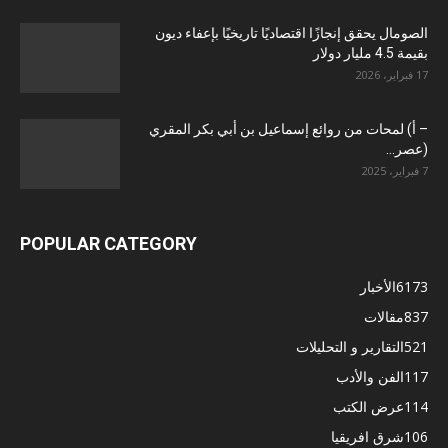
الصومال يحقق إنجازًا اقتصاديًا تاريخيًا بإعفاء ديون
بقيمة 4.5 مليار دولار
17 فبراير، 2026
– أ) لمحات من روائع إسماعيل بن أبي بكر المقري
(عصر...
7 فبراير، 2025
POPULAR CATEGORY
6173
الأخبار
837
مقالات
521
التقارير و التحليلات
117
الفن والأدب
114
عرض الكتب
106
شرق افريقيا