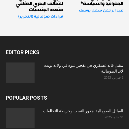
الجغرافيا والسياسة*
للتحالف البحري الدفاعي
متعدد الجنسيات
عبد الرحمن سهل يوسف
قراءات صومالية (التحرير)
EDITOR PICKS
مقتل قائد عسكري في تفجير عبوة في ولاية بونت
لاند الصومالية
5 فبراير، 2023
POPULAR POSTS
القبائل الصومالية: جذور النسب وخريطة التحالفات
10 مايو، 2025