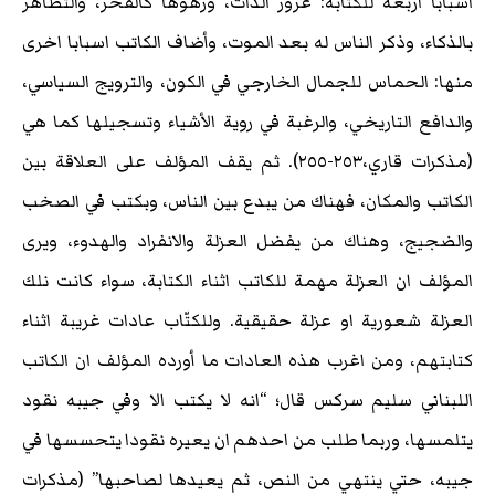
اسبابا اربعة للكتابة: غرور الذات، وزهوها كالفخر، والتظاهر
بالذكاء، وذكر الناس له بعد الموت، وأضاف الكاتب اسبابا اخرى
منها: الحماس للجمال الخارجي في الكون، والترويج السياسي،
والدافع التاريخي، والرغبة في روية الأشياء وتسجيلها كما هي
(مذكرات قاري،٢٥٣-٢٥٥). ثم يقف المؤلف على العلاقة بين
الكاتب والمكان، فهناك من يبدع بين الناس، وبكتب في الصخب
والضجيج، وهناك من يفضل العزلة والانفراد والهدوء، ويرى
المؤلف ان العزلة مهمة للكاتب اثناء الكتابة، سواء كانت نلك
العزلة شعورية او عزلة حقيقية. وللكتّاب عادات غريبة اثناء
كتابتهم، ومن اغرب هذه العادات ما أورده المؤلف ان الكاتب
اللبناني سليم سركس قال؛ “انه لا يكتب الا وفي جيبه نقود
يتلمسها، وربما طلب من احدهم ان يعيره نقودا يتحسسها في
جيبه، حتي ينتهي من النص، ثم يعيدها لصاحبها” (مذكرات