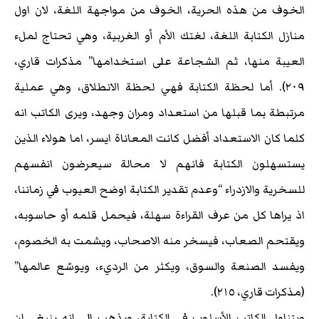
الخوف من هذه الحرية، الخوف من مواجهة اللغة، لان اول
منازل الكتابة اللغة، لغتك الأم أو الغربية، وهي تحتاج لملء
العيبة منها، ثم الشجاعة على استخدامها” مذكرات قاري،
٢٠٩). أما لحظة الكتابة فهي لحظة الانطلاق، وهي عملية
مرتبطة بما قبلها من استعداد ومران وجهد، ويرى الكاتب انه
كلما كان الاستعداد أفضل كانت المعاناة ايسر، اما هولاء الذين
يستسهلون الكتابة فانهم لا محالة سيعرضون انفسهم
للسخرية والازدراء “وعدم تقدير الكتابة اوضح العيوب في زماننا،
اذ يراها كل من عرف القراءة سهلة، فيحمل قلمه أو حاسوبه،
ويقتحم الصعاب، فيسخر منه الاصحاب، ويشمت به الخصوم،
ويفسد الصنعة والسوق، ويكثر من الرديء، ويوسّع عالمها”
(مذكرات قاري، ٢١٥).
ويتناول الكاتب الأسلوب في الكتابة، ويذهب الى انه ينبغي ان