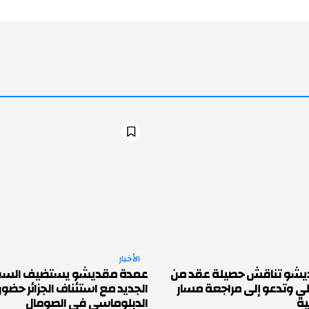
الأخبار
يشو تناقش حصيلة عقد من
عمدة مقديشو يستضيف السفير 
لي وتدعو إلى مراجعة مسار
الجديد مع استئناف الجزائر حضور
ية
الدبلوماسي في الصومال