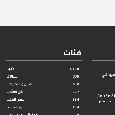
فئات
6168
الأخبار
غيير في
836
مقالات
؟
520
التقارير و التحليلات
117
الفن والأدب
ة عقد من
114
عرض الكتب
جعة مسار
104
شرق افريقيا
44
التحقيقات والدراسات