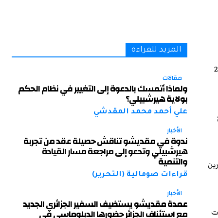
المزيد للقراءة
اق بيدوه الذي توصل إليه مجلس التشاور الوطني في 27
مقالات
ولماذا أتمسك بالدعوة إلى التغيير في نظام الحكم
بولاية هيرشبيلي؟
علي أحمد محمد المقدشي
الأخبار
ندوة في مقديشو تناقش حصيلة عقد من تجربة
هيرشبيلي وتدعو إلى مراجعة مسار القيادة
والتنمية
رين
قراءات صومالية (التحرير)
الأخبار
عمدة مقديشو يستضيف السفير الجزائري الجديد
ات
مع استئناف الجزائر حضورها الدبلوماسي في