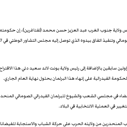
يس ولاية جنوب الغرب عبد العزيز حسن محمد (لفتاغرين)، إن حكومته
تدعم عملية استكمال الدستور الصومالي وتنفيذ اتف
ن سابقين بالإضافة إلى رئيس ولاية بونت لاند سعيد دني هذا الاقتراح
لحكومة الفيدرالية على إنهاء هذا البرلمان بحلول نهاية العام الجاري.
أعضاء في مجلسي الشعب والشيوخ للبرلمان الفيدرالي الصومالي المنحد
يير في العملية الانتخابية في البلاد.
اب المنحدرين من ولايته الحرب على حركة الشباب والاستجابة للفيضان