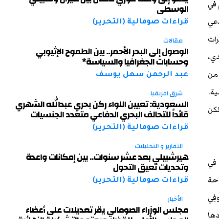
 في
الوسطى
دعي
قراءات صومالية (التحرير)
ات
مقالات
الوصول إلى البحر الأحمر.. بين الطموح الإثيوبي
دي،
وحسابات الجغرافيا والسياسة*
 من
عبد الرحمن سهل يوسف
ية.
شرق افريقيا
السعودية: تعيين اللواء ركن بحري عبدالله الشهري
كن
قائداً للتحالف البحري الدفاعي متعدد الجنسيات
قراءات صومالية (التحرير)
التقارير و التحليلات
هيرشبيلي بعد عشر سنوات.. بين إمكانات واعدة
 في
وتحديات تعيق التحول
احة
قراءات صومالية (التحرير)
فِي
الأخبار
مجلس الوزراء الصومالي يقر تعديلات على أعضاء
دها