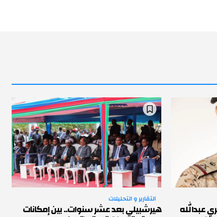
التقارير و التحليلات
ري عبدالله
هيرشبيلي بعد عشر سنوات.. بين إمكانات