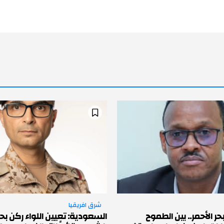
شرق افريقيا
حر الأحمر.. بين الطموح
السعودية: تعيين اللواء ركن بح