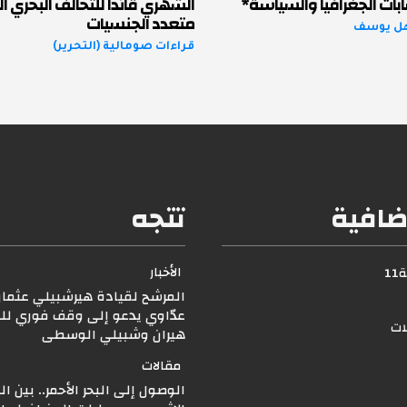
بات الجغرافيا والسياسة*
الشهري قائداً للتحالف البحري ا
متعدد الجنسيات
هل يوسف
قراءات صومالية (التحرير)
ضافية
تتجه
الأخبار
1
المرشح لقيادة هيرشبيلي عثما
عدّاوي يدعو إلى وقف فوري للق
لات
هيران وشبيلي الوسطى
مقالات
الوصول إلى البحر الأحمر.. بين ا