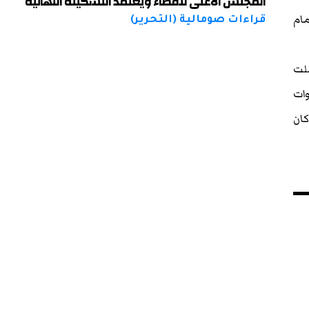
المجلس الأعلى للقضاء ويعتمد التشكيلة النهائية
مام
قراءات صومالية (التحرير)
شلت
ات
كان