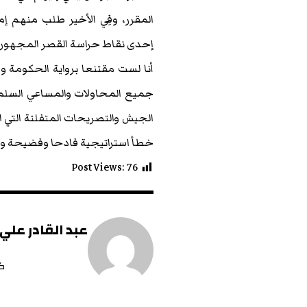
المقرر، وفِي الأخير طلب منهم إ
إحدى نقاط حراسة القصر المجهوري،
أنا لست مقتنعا برواية الحكومة و
جميع المحاولات والمساعي السل
الجيش والتصريحات المتفلتة التي ا
خطأ استراتيجية فادحا وفضيحة وط
Post Views:
76
عبد القادر عل
ك