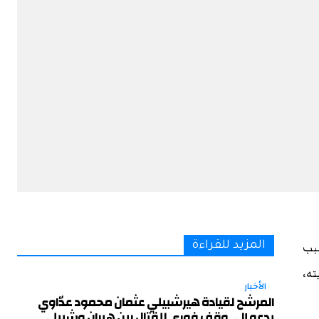
سبب
المزيد للقراءة
ته،
الأخبار
المرشح لقيادة هيرشبيلي عثمان محمود عدّاوي
يدعو إلى وقف فوري للقتال بين هيران وشبيلي