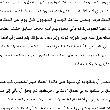
ي عدم وجود حكومة ولا مؤسسات شرعية يمكن التواصل والتنسيق معهم
 دستوري لا خلاف عليه، ولكن عندما تكون هناك مليشيات مسلحة ت
المظاهرات وتحتل ساحة الجندي المجهول قبل يوم من المظاهر
 (فيلا الصومال)، ثم يأتي مسؤولهم أمير الحرب السابق خليف انطع
 فرق بينه وبين الوزراء كونه وزير دفاع سابق!!!، ولم تصدر أي ادانة
نبئ بالفوضى، فأعلم أننا كنا ننتظر نذر حرب بدلا من المظاهرات السلم
خميس بتخفيف العبء عن العاصمة لتفادي المواجهة المسلحة، ول
ة إليهم!، وكيف هذا؟
حين أن يلتقوا به في منزلة على مائدة الغداء ظهر الخميس للتباحث
أن يلتقوا به في فندق “ديكالي”، فرفضوا، ثم وافق أن يأتي إلى س
يعجبهم رغم أن فندق الرئيسين السابقين لا يبعد عن الساحة شيئا، و
مكان إقامتهم ولكنهم رفضوا أي مفاوضات في شأن المظاهرات وموع