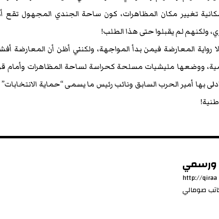
مكانية تغيير مكان المظاهرات، كون ساحة الجندي المجهول تقع أ
 ولكنهم لم يقبلوا حتى هذا الطلب!
لا رواية المعارضة فيمن بدأ المواجهة، ولكنني أظن أن المعارضة أف
مية، ووضعها مليشيات مسلحة كحراسة لساحة المظاهرات وأمام قو
دلى بها أمير الحرب السابق ونائب رئيس ما يسمى “حماية الانتخابات” 
نية!
ي ورسمي
http://qiraa
اتب صومالي