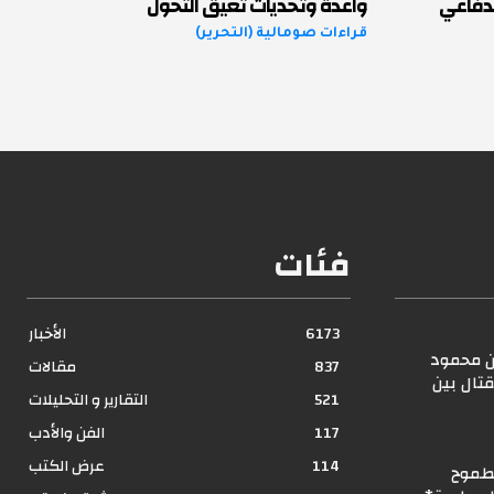
لدفاعي
واعدة وتحديات تعيق التحول
قراءات صومالية (التحرير)
فئات
6173
الأخبار
ن محمود
837
مقالات
تال بين
521
التقارير و التحليلات
117
الفن والأدب
114
عرض الكتب
لطموح