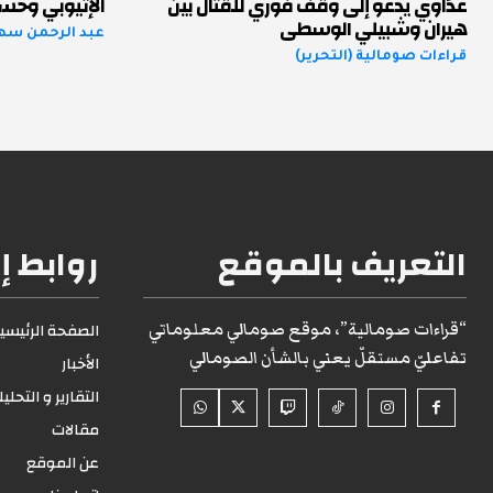
عدّاوي يدعو إلى وقف فوري للقتال بين
الإثيوبي وحسا
هيران وشبيلي الوسطى
عبد الرحمن س
قراءات صومالية (التحرير)
التعريف بالموقع
روابط إ
“قراءات صومالية”، موقع صومالي معلوماتي
الصفحة الرئيسية1
تفاعليّ مستقلّ يعني بالشأن الصومالي
الأخبار
التقارير و التحلي
مقالات
عن الموقع