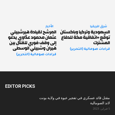
شرق افريقيا
الأخبار
السعودية وتركيا وباكستان
المرشح لقيادة هيرشبيلي
توقّع «اتفاقية مكة للدفاع
عثمان محمود عدّاوي يدعو
المشترك
إلى وقف فوري للقتال بين
هيران وشبيلي الوسطى
قراءات صومالية (التحرير)
قراءات صومالية (التحرير)
EDITOR PICKS
مقتل قائد عسكري في تفجير عبوة في ولاية بونت
لاند الصومالية
5 فبراير، 2023