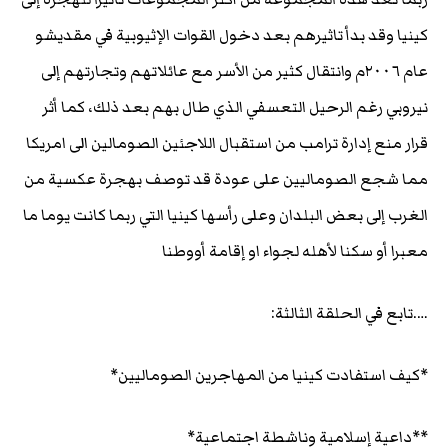
كينيا وقد بدأ تاثيرهم بعد دخول القوات الإثيوبية في مقديشو
عام ٢٠٠٦م وانتقال كثير من الأسر مع عائلاتهم وتجارتهم إلى
نيروبي رغم الرحيل التعسفي الذي طال بهم بعد ذلك، كما أثر
قرار منع إدارة ترامب من استقبال اللاجئين الصومالين الى امريكا
مما شجع الصوماليين على عودة قد توصف بهجرة عكسية من
الغرب إلى بعض البلدان وعلى رأسها كينيا التي ربما كانت يوما ما
معبرا أو سكنا لأهله لجواء او إقامة أووطنا
….تابع في الحلقة الثالثة:
*كيف استفادت كينيا من المهاجرين الصوماليين*
**داعية إسلامية وناشطة اجتماعية*