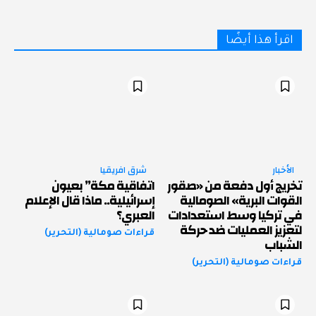
اقرأ هذا أيضًا
الأخبار
شرق افريقيا
تخريج أول دفعة من «صقور
اتفاقية مكة” بعيون
القوات البرية» الصومالية
إسرائيلية.. ماذا قال الإعلام
في تركيا وسط استعدادات
العبري؟
لتعزيز العمليات ضد حركة
قراءات صومالية (التحرير)
الشباب
قراءات صومالية (التحرير)