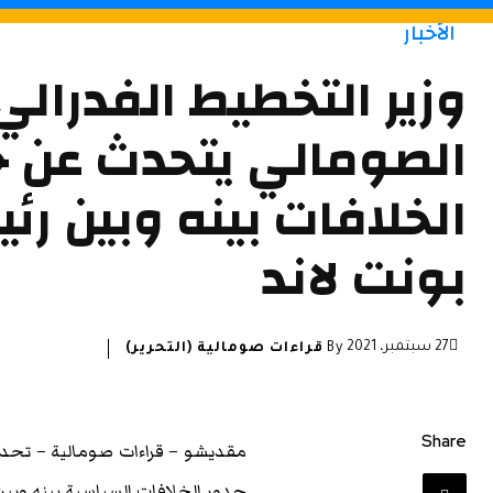
الأخبار
وزير التخطيط الفدرالي
الصومالي يتحدث عن ج
الخلافات بينه وبين رئ
بونت لاند
27 سبتمبر، 2021
By
قراءات صومالية (التحرير)
Share
مقديشو – قراءات صومالية – تح
جدور الخلافات السياسية بينه وبي