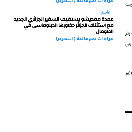
قراءات صومالية (التحرير)
زمة
الأخبار
عمدة مقديشو يستضيف السفير الجزائري الجديد
مع استئناف الجزائر حضورها الدبلوماسي في
الصومال
إثر
قراءات صومالية (التحرير)
إلى
زير