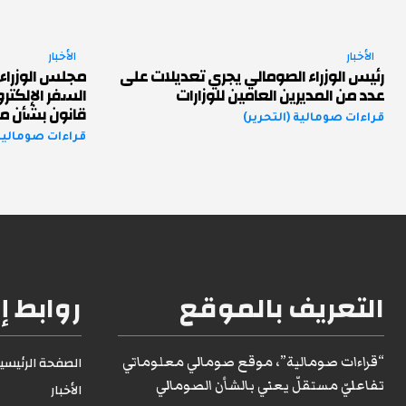
الأخبار
الأخبار
رئيس الوزراء الصومالي يجري تعديلات على
مجلس الوزراء 
عدد من المديرين العامين للوزارات
السفر الإلكت
قانون بشأن من
قراءات صومالية (التحرير)
قراءات صومالية 
التعريف بالموقع
روابط إ
“قراءات صومالية”، موقع صومالي معلوماتي
الصفحة الرئيسية1
تفاعليّ مستقلّ يعني بالشأن الصومالي
الأخبار