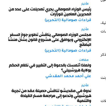
الأخبار
رئيس الوزراء الصومالي يجري تعديلات على عدد من
المديرين العامين للوزارات
قراءات صومالية (التحرير)
ية،
الأخبار
سات
مجلس الوزراء الصومالي يناقش تطوير جواز السفر
الإلكتروني ويوافق على مشروع قانون بشأن منشأ
البضائع
قراءات صومالية (التحرير)
ذكر
مقالات
ولماذا أتمسك بالدعوة إلى التغيير في نظام الحكم
بولاية هيرشبيلي؟
علي أحمد محمد المقدشي
ونت
الأخبار
ندوة في مقديشو تناقش حصيلة عقد من تجربة
هيرشبيلي وتدعو إلى مراجعة مسار القيادة
والتنمية
لات