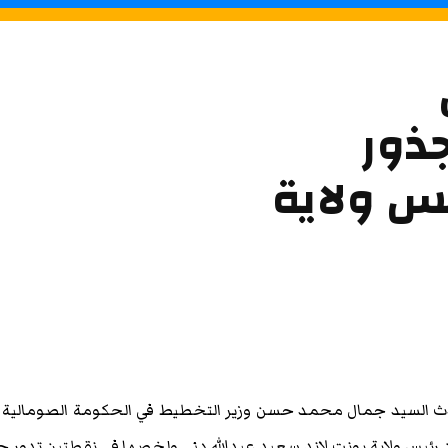
ذور
يس ولاية
دث السيد جمال محمد حسن وزير التخطيط في الحكومة الصومالية 
ن رئيس ولاية بونت لاند سعيد عبدالله دني ولخصها في نقطتين تدور 