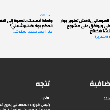
مقالات
الصومالي يناقش تطوير جواز
ولماذا أتمسك بالدعوة إلى التغ
روني ويوافق على مشروع
الحكم بولاية هيرشبيلي؟
شأ البضائع
علي أحمد محمد المقدشي
(التحرير)
ضافية
تتجه
الأخبار
1
رئيس الوزراء الصومالي يجري ت
عدد من المديرين العامين للوزار