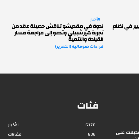
الأخبار
يير في نظام
ندوة في مقديشو تناقش حصيلة عقد من
تجربة هيرشبيلي وتدعو إلى مراجعة مسار
القيادة والتنمية
قراءات صومالية (التحرير)
فئات
6170
الأخبار
عديلات على
836
مقالات
ات