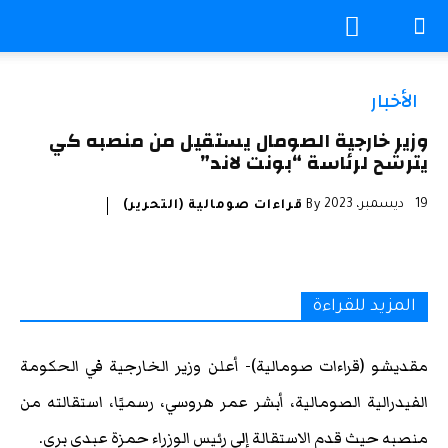
الأخبار
وزير خارجية الصومال يستقيل من منصبه كي
يترشح لرئاسة “بونت لاند”
19 ديسمبر، 2023
By
قراءات صومالية (التحرير)
المزيد للقراءة
مقديشو (قراءات صومالية)- أعلن وزير الخارجية في الحكومة
الفيدرالية الصومالية، أبشر عمر هروسي، رسميًا، استقالته من
منصبه حيث قدم الاستقالة إلى رئيس الوزراء حمزة عبدي بري.