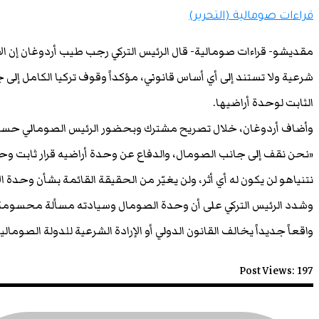
قراءات صومالية (التحرير)
مقديشو- قراءات صومالية- قال الرئيس التركي رجب طيب أردوغان إن الا
شرعية ولا تستند إلى أي أساس قانوني، مؤكداً وقوف تركيا الكامل إلى
الثابت لوحدة أراضيها.
وأضاف أردوغان، خلال تصريح مشترك وبحضور الرئيس الصومالي ح
«نحن نقف إلى جانب الصومال، والدفاع عن وحدة أراضيه قرار ثابت وحاسم
نتنياهو لن يكون له أي أثر، ولن يغيّر من الحقيقة القائمة بشأن وحدة ا
وشدد الرئيس التركي على أن وحدة الصومال وسيادته مسألة محسومة، 
واقعاً جديداً يخالف القانون الدولي أو الإرادة الشرعية للدولة الصومالية
Post Views:
197