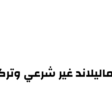
حوارات
التحقيقات والدراسات
الفن والأدب
عرض الكتب
عن الموقع
إتص
اليلاند غير شرعي وتركي