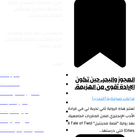
بحري عبدالله الشهري قائداً
للتحالف البحري الدفاعي
متعدد الجنسيات
التقارير و التحليلات
هيرشبيلي بعد عشر سنوات..
بين إمكانات واعدة وتحديات
تعيق التحول
فئات
الأخبار
6172
العجوز والبحر.. حين تكون
مقالات
837
الإرادة أقوى من الهزيمة.
التقارير و التحليلات
521
قراءات صومالية (التحرير)
الفن والأدب
117
تعتبر هذه الرواية ثاني تجربة لي في قراءة
عرض الكتب
114
الأدب الإنجليزي ضمن المقررات الجامعية،
شرق افريقيا
105
بعد رواية "قصة مدينتين" (A Tale of Two
التحقيقات والدراسات
44
Cities) التي درستها...