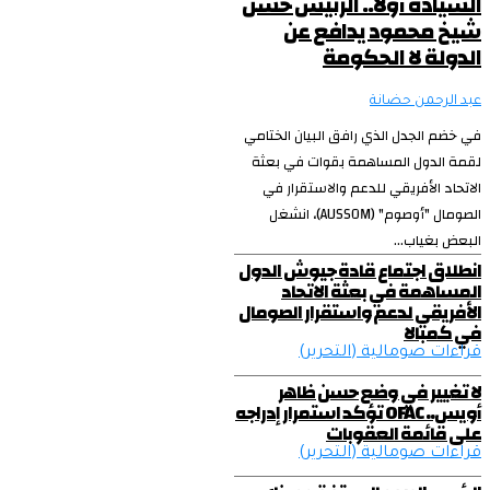
السيادة أولا.. الرئيس حسن
شيخ محمود يدافع عن
الدولة لا الحكومة
عبد الرحمن حضانة
في خضم الجدل الذي رافق البيان الختامي
لقمة الدول المساهمة بقوات في بعثة
الاتحاد الأفريقي للدعم والاستقرار في
الصومال "أوصوم" (AUSSOM)، انشغل
البعض بغياب...
انطلاق اجتماع قادة جيوش الدول
المساهمة في بعثة الاتحاد
الأفريقي لدعم واستقرار الصومال
في كمبالا
قراءات صومالية (التحرير)
لا تغيير في وضع حسن ظاهر
أويس.. OFAC تؤكد استمرار إدراجه
على قائمة العقوبات
قراءات صومالية (التحرير)