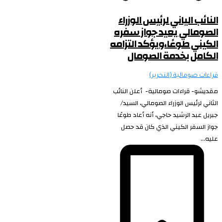
النائب الياني لرئيس الوزراء
الصومالي يعيد جواز سفره
الكيني طوعًا،ويؤكد التزامه
الكامل بخدمة الصومال
قراءات صومالية (التحرير)
مقديشو- قراءات صومالية- أعلن النائب
الثاني لرئيس الوزراء الصومالي، السيد/
جبريل عبد الرشيد حاجي، أنه أعاد طوعًا
جواز السفر الكيني الذي كان قد حصل
عليه...