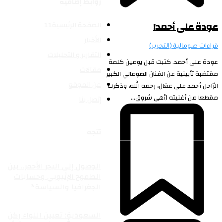
روابط إضافية
عودة على أحمد!
الصفحة الرئيسية11
الأخبار
قراءات صومالية (التحرير)
التقارير و التحليلات
عودة على أحمد. كتبت قبل يومين كلمة
مقالات
مقتضبة تأبينية عن الفنان الصومالي الكبير
عن الموقع
الرّاحل أحمد علي عغال، رحمه الله، وذكرت
مقطعا من أغنيته (أهي شروق...
إتصل بنا
تتجه
مقالات
الوصول إلى البحر الأحمر.. بين
الطموح الإثيوبي وحسابات
الجغرافيا والسياسة*
شرق افريقيا
السعودية: تعيين اللواء ركن