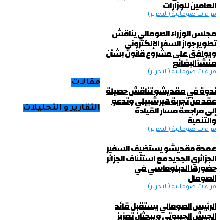
العامين للوزارات
قراءات صومالية (التحرير)
مجلس الوزراء الصومالي يناقش
تطوير جواز السفر الإلكتروني
ويوافق على مشروع قانون بشأن
منشأ البضائع
قراءات صومالية (التحرير)
مقالات
ندوة في مقديشو تناقش حصيلة
عقد من تجربة هيرشبيلي وتدعو
إلى مراجعة مسار القيادة
التقارير و التحليلات
والتنمية
قراءات صومالية (التحرير)
عمدة مقديشو يستضيف السفير
الجزائري الجديد مع استئناف الجزائر
حضورها الدبلوماسي في
الصومال
قراءات صومالية (التحرير)
الرئيس الصومالي يستقبل قائد
الجيش الجيبوتي ويبحثان تعزيز