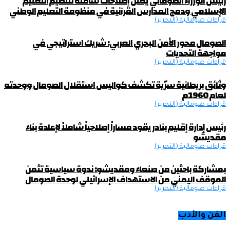
رئيس الوزراء الصومالي يعلن إصلاحات شاملة لتنظيم التعليم
الإسلامي ودمج المدارس القرآنية في منظومة التعليم الوطني
قراءات صومالية (التحرير)
الصومال محور الأمن البحري العربي: شريك استراتيجي في
مواجهة التحديات
قراءات صومالية (التحرير)
وثائق بريطانية سرّية تكشف كواليس استقلال الصومال ووحدته
لعام 1960م
قراءات صومالية (التحرير)
رئيس إدارة إقليم بنادر يقود مساراً إصلاحياً شاملاً لإعادة بناء
مقديشو
قراءات صومالية (التحرير)
بمشاركة باحثين من صنعاء ومقديشو: ندوة سياسية تثمن
الموقف اليمني من الاستهداف الإسرائيلي لوحدة الصومال
قراءات صومالية (التحرير)
الفن والأدب