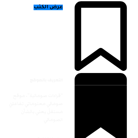
عرض الكتب
التعريف بالموقع
“قراءات صومالية”، موقع
صومالي معلوماتي تفاعليّ
مستقلّ يعني بالشأن
الصومالي