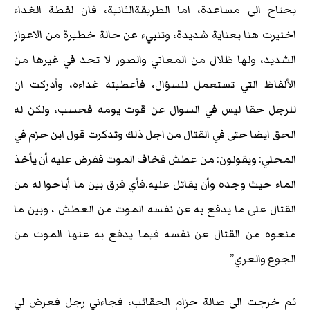
يحتاح الى مساعدة، اما الطريقةالثانية، فان لفطة الغداء
اختيرت هنا بعناية شديدة، وتنبيء عن حالة خطيرة من الاعواز
الشديد، ولها ظلال من المعاني والصور لا تحد في غيرها من
الألفاظ التي تستعمل للسؤال، فأعطيته غداءه، وأدركت ان
للرجل حقا ليس في السوال عن قوت يومه فحسب، ولكن له
الحق ايضا حتى في القتال من اجل ذلك وتدكرت قول ابن حزم في
المحلي: ويقولون: من عطش فخاف الموت ففرض عليه أن يأخذ
الماء حيث وجده وأن يقاتل عليه.فأي فرق بين ما أباحوا له من
القتال على ما يدفع به عن نفسه الموت من العطش ، وبين ما
منعوه من القتال عن نفسه فيما يدفع به عنها الموت من
الجوع والعري”
ثم خرجت الى صالة حزام الحقائب، فجاءني رجل فعرض لي