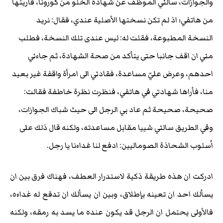
والجوازات، سالني الموظف عن شهادة الخلو من كورونا، فأريتها
من هاتفي؛ اذ لم تكن نسختها الأصلية عندي، فقال: نريد
النسخة المطبوعة، فقلت له: ليس عندى تلك النسخة، فطلب
مني ان اقف جانبا حتى يتأكد من صحة الشهادة، ثم جاءني
احدهم، وعرض عليّ مساعدة، فقادني الى امرأة واقفة غير بعيد
منا، فأراها شهادتي في هاتفي، فنظرت نظرة خاطفة فقالت:
صحيحة، صحيحة ثم عاد بي الرجل الى حيث شباك الجوازات،
وفي الطريق سالني شييا مقابل مساعدته، ولكنه قال ذلك على
اُسلوب الشحاذة الصوماليين: ادفع لنا غداءنا يا رجل.
ادركت ان هذه طريقة ذكية لاستدرار العطف، فهناك فرق بين ان
يسألك احد ان تعينه بإطلاق، وبين ان يسألك ان تدفع له غداءه،
فالأولى يحتمل ان الرجل قد يكون عنده ما يسد به رمقه، ولكنه