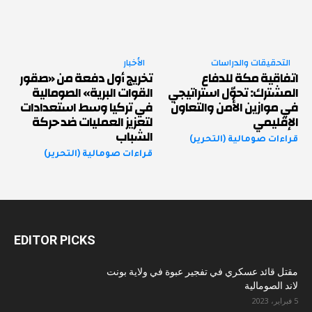
التحقيقات والدراسات
الأخبار
اتفاقية مكة للدفاع
تخريج أول دفعة من «صقور
المشترك: تحوّل استراتيجي
القوات البرية» الصومالية
في موازين الأمن والتعاون
في تركيا وسط استعدادات
الإقليمي
لتعزيز العمليات ضد حركة
الشباب
قراءات صومالية (التحرير)
قراءات صومالية (التحرير)
EDITOR PICKS
مقتل قائد عسكري في تفجير عبوة في ولاية بونت
لاند الصومالية
5 فبراير، 2023