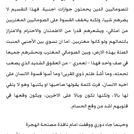
للصوماليين الدين يحملون جوازات اجنبية. فهذا التقسيم لا
يضرهم شييا، ولكنه يخفف القسوة على الصوماليين المغتربين
من امثالي، ويشعرهم قدرا من الاطمئنان والاحترام والاعتزاز
بانتمائهم ولو كانوا مغتربين. اما ان نسوي بين الأجنبي المنبت
الصلة بهذه الارض، وبين الصومالي المغترب ونحشرهم جميعا
في صف واحد فهذا – لعمري – من العقوق الشديد الذي يصعب
تحمله، وما أشدّ ظلم ذوي القربى! وما أسوا قسوة الانسان على
اخيه الانسان، فربّ كلمة يقولها صاحبها او يكتبها وهو لا يلقي
لها بالا، ولكنها تكون وبالا على الاخرين، ويكون وقعها في
قلوبهم اشد من وقع الحسام.
وحينما جاء دوري ووقفت امام نافذة مصلحة الهجرة