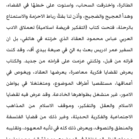
الطائرة، واخترقت السحاب، واستوت على خطهّا في الفضاء،
وهدأ العجيج والضجيج، وأذن لنا بفكّ رباط الاحزمة والاستمتاع
بالرحلة، فتحت كتاب (التفكير فريضة اسلامية) لعملاق الادب
العربي عباس محمود العقاد الذي خزنته في هاتفي، بل ان
السفير عمر ادريس بعث به اليّ في صيغة بيدي أف، وقد كنت
قراته من قبل، ولكنني عزمت على قراءته من جديد. والكتاب
يعرض لقضايا فكرية معاصرة، يعرضها العقاد، ويغوص في
أعماقها، مستقصيا أطراف الموضوع، ومتغلغلا في بواطن
الامور، غير منشغل بظواهرها الخادعة. وقد عرض فيه لقضايا
الاسلام والعقل والتفكير، وموقف الاسلام من المذاهب
الاجتماعية والفكرية الحديثة، وغير ذلك من قضايا الفلسفة
والمنطق والتصوف، ويعرض ذلك كله في تأنيه المعهود، وتقليبه
وجهات النظر المختلفة في الموضوع، ومن ثمّ الخروج منها بما