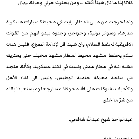
كلانا إذا ما نال شيئاً أفاته … ومن يحترث حرثي وحرثك يهزل
ولما خرجت من مبنى المطار، رايت في محيطة سيارات عسكرية
مدرعة، وسواتر ترابية، وحواجز، وجنود يبدو انهم من القوات
الافريقية لحفظ السلام، وان شيت قل لإدامة الصراع، فليس هناك
سلام يحفظ. مشهد محيط المطار مشهد مخيف حتى يعتريك
الشك انك في مطار مدني ولست في ثكنة عسكرية، وكأنك متجه
الى ساحة معركة حامية الوطيس، وليس الى لقاء الأهل
والأحباب، فتوكلت على الله محوقلا مسترجعا وميستعيذا بالله
من شرّ ما خلق.
عبدالواحد شيخ عبدالله شافعي.
وللحديث بقية.