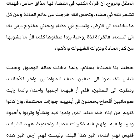
العقل والروح. ان قراءة الكتب في الفضاء لها مذاق خاص، فهناك
تشعر انك في صفاء، وتحس انك خرجت عن عالم المادة وعن كل
ما يخلدك الى الارض، وتسبح في فضاء روحاني مفتوح يرقى بك
الى السماء. فالقراءة لذة روحية يزدا صفاوها كلما قلّ ما يشوبها
من كدر المادة ونزوات الشهوات والأهواء.
حطت بنا الطائرة بسلام، ولما دخلت صالة الوصول وجدت
الناس انقسموا الى صفين، صف للمواطنين واخر للأجانب،
ونظرت الى الصفين، فلم أر فيهما اجنبيا واحدا، وانما رايت
صوماليين أقحاح يحملون في أيديهم جوازات مختلفة، وان كانوا
كلهم من ابناء هذا البلد الذي ولدوا فيه ونشأوا وتربوا وأحبوه
ودرسوا فيه، ولهم فيه ذكريات الصبا، واحاديث عهد الشباب،
فليس لهم انتماء غير هذا البلد، وليست لهم ارض غير هذه