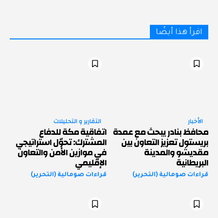
اقرأ هذا أيضًا
الأخبار
التقارير و التحليلات
محافظ بنادر يبحث مع عمدة
اتفاقية مكة للدفاع
بريستول تعزيز التعاون بين
المشترك: تحوّل استراتيجي
مقديشو والمدينة
في موازين الأمن والتعاون
البريطانية
الإقليمي
قراءات صومالية (التحرير)
قراءات صومالية (التحرير)