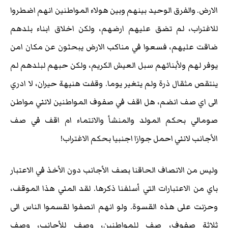
الارض. والفرق الوحيد بينهم وبين هولاء المواطنين انهم اضطروا
للاغتراب، لم تضق عليهم ارضهم، ولكن اخلاق ابناء بلدهم
ضاقت عليهم، فسعوا في مناكب الارض يبحثون عن مكان امن
يوفر لهم ولأبنائهم سبل العيش الكريم، ولكن حبهم لبلدهم لم
ينتقص مثقال ذرة ولم يتغير يوما. وقفت هنيهة حيران، لا ادري
الى اي صف انضم، هل اقف في صفوف المواطنين لانني مواطن
صومالي بحكم المولد والمنشأ والانتماء ام اقف في صف
الأجانب لانني احمل جوازا اجنبيا بحكم الاغتراب!
وليس من الانصاف الحاقنا بصف الأجانب دون الأخذ في الاعتبار
باي من الاعتبارات التي أسلفنا ذكرها. لقد المني هذا الموقف،
وحزنت على هذه القسوة. ولو انهم انصفوا لقسموا الناس الى
ثلاثة صفوف، صف للمواطنين، وصف للأجانب، وصف