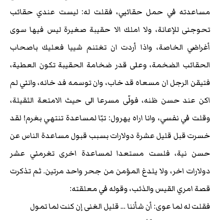
مساعدته في حمل حقائبي، فقلت له: ليست عندي حقائب
تحوجنى للإعانة، ولا املك الا حقيبة صغيرة ليس فيها سوى
أغراضي الخاصة، واذا أردت ان تغتنم شييا فعليك باصحاب
الحقائب الضخمة، وعلى قدر ضخامة الحقيبة تكون العطية،
فتيقن الرجل ان مسعاه قد خاب، وان توسمه فد خانه، وانني لم
اكن عند حسن ظنه، فولّى مسرعا الى حيث الامتعة الثقيلة،
وقلت في نفسي، وانا اراه يهرول: تبّا لمساعدة تنتهي بغرم! لقد
خسرت قبل قليل عشرة دولارات بسبب قبول مساعدة الناس عن
حسن نية، فلست مستعدا لمساعدة اخرى تغرمني عشر
دولارات اخر، ولا يلدغ المؤمن من جحر واحد مرتين. ثم تذكرت
قصة امري القيس والذئب، وقوله في معلقته:
فقلت له لما عوى: أن شأننا … قليل الغنى إن كنت لما تمول