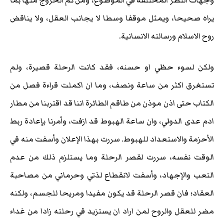
يراه صحيحا، ويمثل موقفا وسطا لا يجانب العقل، ولا يناقض
روح الاسلام ورسالته الانسانية.
ولكن لسوء حظي او حسنه، فقد كانت الرحلة قصيرة، ولم
تستغرق اكثر من ساعة ونصف، وما ان اكملت قراءة فصل من
الكتاب حتى اذن موذن من طاقم الطائرة اننا قد اقتربنا من مطار
ادم عدى الدولي، وان ساعة الهبوط قد ازفت، وأمرنا بإعادة ربط
الأحزمة والاستعداد للهبوط. سررت بهذا الإعلان وأسفت منه في
الوقت نفسه، سررت لقصر الرحلة وما يستلزم ذلك من عدم
التعب والإجهاد، وأسفت لانقطاع لذتي وحرماني من مصاحبة
العقاد؛ فان قصر الرحلة قد يكون مفيدا ومريحا للجسم، ولكنه
مضر للعقل والروح لمن اراد ان يستزيد في رحلته زادا من غداء