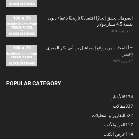
الصومال يحقق إنجازًا اقتصاديًا تاريخيًا بإعفاء ديون
بقيمة 4.5 مليار دولار
17 فبراير، 2026
– أ) لمحات من روائع إسماعيل بن أبي بكر المقري
(عصر...
7 فبراير، 2025
POPULAR CATEGORY
6174
الأخبار
837
مقالات
522
التقارير و التحليلات
117
الفن والأدب
114
عرض الكتب