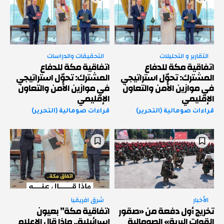
التقارير و التحليلات
التحقيقات والدراسات
اتفاقية مكة للدفاع
اتفاقية مكة للدفاع
المشترك: تحوّل استراتيجي
المشترك: تحوّل استراتيجي
في موازين الأمن والتعاون
في موازين الأمن والتعاون
الإقليمي
الإقليمي
قراءات صومالية (التحرير)
قراءات صومالية (التحرير)
الأخبار
شرق افريقيا
تخريج أول دفعة من «صقور
اتفاقية مكة” بعيون
القوات البرية» الصومالية
إسرائيلية.. ماذا قال الإعلام