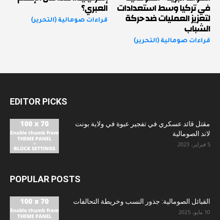
في تركيا وسط استعدادات
العبري؟
لتعزيز العمليات ضد حركة
قراءات صومالية (التحرير)
الشباب
قراءات صومالية (التحرير)
EDITOR PICKS
مقتل قائد عسكري في تفجير عبوة في ولاية بونت
لاند الصومالية
5 فبراير، 2023
POPULAR POSTS
القبائل الصومالية: جذور النسب وخريطة التحالفات
10 مايو، 2025