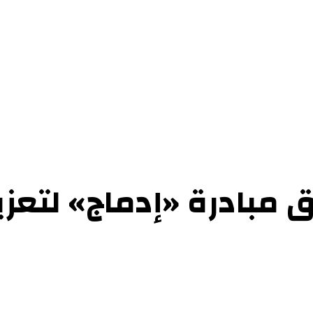
حوارات
التحقيقات والدراسات
الفن والأدب
عرض الكتب
عن الموقع
إتص
 مبادرة «إدماج» لتعزي