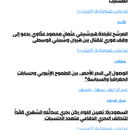
المشترك
قراءات صومالية (التحرير)
الأخبار
المرشح لقيادة هيرشبيلي عثمان محمود عدّاوي يدعو إلى
وقف فوري للقتال بين هيران وشبيلي الوسطى
قراءات صومالية (التحرير)
مقالات
الوصول إلى البحر الأحمر.. بين الطموح الإثيوبي وحسابات
الجغرافيا والسياسة*
عبد الرحمن سهل يوسف
شرق افريقيا
السعودية: تعيين اللواء ركن بحري عبدالله الشهري قائداً
للتحالف البحري الدفاعي متعدد الجنسيات
قراءات صومالية (التحرير)