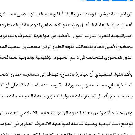
الرياض- مقديشو- قراءات صومالية- أطلق التحالف الإسلامي العسكري ل
أعمال مبادرة إعادة التأهيل والإدماج الاجتماعي لذوي الفكر المتطرف
استراتيجية لتعزيز قدرات الدول الأعضاء في مواجهة التطرف وبناء برامج
بحضور الأمين العام للتحالف اللواء الطيار الركن محمد بن سعيد المغ
الدور المحوري للتحالف في دعم الجهود الإقليمية والدولية لمكافحة 
وأكد اللواء المغيدي أن مبادرة «إدماج» تهدف إلى معالجة جذور الانحرا
المتطرف في مجتمعاتهم بصورة آمنة ومستدامة، مشددًا على أن التح
ينسجم مع أفضل الممارسات الدولية لتعزيز مناعة المجتمعات ضد الف
ومن جانبه أكد رئيس بعثة الصومال لدى التحالف الإسلامي العميد ال
لوضع استراتيجية وطنية شاملة لمواجهة الانحراف الفكري في المؤسسات
سيشهد تنفيذ مشاريع تدريبية وتنموية بتمويل التحالف، بعد استكما