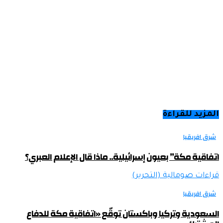
المزيد للقراءة
شرق افريقيا
اتفاقية مكة” بعيون إسرائيلية.. ماذا قال الإعلام العبري؟
قراءات صومالية (التحرير)
شرق افريقيا
السعودية وتركيا وباكستان توقّع «اتفاقية مكة للدفاع