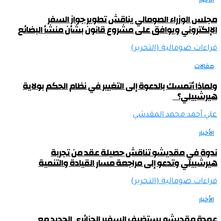
مجلس الوزراء الصومالي يناقش تطوير جواز السفر
الإلكتروني ويوافق على مشروع قانون بشأن منشأ البضائع
قراءات صومالية (التحرير)
مقالات
ولماذا أتمسك بالدعوة إلى التغيير في نظام الحكم بولاية
هيرشبيلي؟
علي أحمد محمد المقدشي
الأخبار
ندوة في مقديشو تناقش حصيلة عقد من تجربة
هيرشبيلي وتدعو إلى مراجعة مسار القيادة والتنمية
قراءات صومالية (التحرير)
الأخبار
عمدة مقديشو يستضيف السفير الجزائري الجديد مع