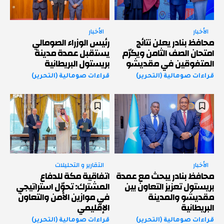
الأخبار
الأخبار
محافظ بنادر يعلن نتائج
رئيس الوزراء الصومالي
امتحان الصف الثامن ويكرّم
يستقبل عمدة مدينة
المتفوقين في مقديشو
بريستول البريطانية
قراءات صومالية (التحرير)
قراءات صومالية (التحرير)
الأخبار
التقارير و التحليلات
محافظ بنادر يبحث مع عمدة
اتفاقية مكة للدفاع
بريستول تعزيز التعاون بين
المشترك: تحوّل استراتيجي
مقديشو والمدينة
في موازين الأمن والتعاون
البريطانية
الإقليمي
قراءات صومالية (التحرير)
قراءات صومالية (التحرير)