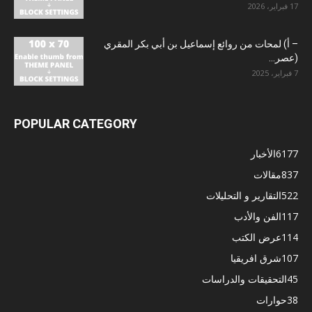
17 فبراير، 2026
– أ) لمحات من روائع إسماعيل بن أبي بكر المقري
(عصر...
7 فبراير، 2025
POPULAR CATEGORY
6177
الأخبار
837
مقالات
522
التقارير و التحليلات
117
الفن والأدب
114
عرض الكتب
107
شرق افريقيا
45
التحقيقات والدراسات
38
حوارات