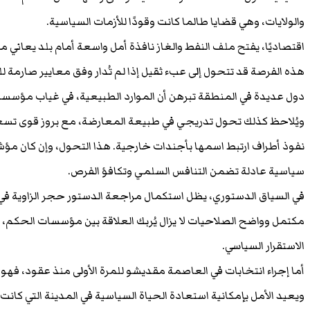
والولايات، وهي قضايا طالما كانت وقودًا للأزمات السياسية.
اقتصاديًا، يفتح ملف النفط والغاز نافذة أمل واسعة أمام بلد يعاني م
هذه الفرصة قد تتحول إلى عبء ثقيل إذا لم تُدار وفق معايير صارمة 
دول عديدة في المنطقة تبرهن أن الموارد الطبيعية، في غياب مؤسسات ق
ويُلاحظ كذلك تحول تدريجي في طبيعة المعارضة، مع بروز قوى تسع
نفوذ أطراف ارتبط اسمها بأجندات خارجية. هذا التحول، وإن كان مؤشرً
سياسية عادلة تضمن التنافس السلمي وتكافؤ الفرص.
في السياق الدستوري، يظل استكمال مراجعة الدستور حجر الزاوية في 
مكتمل وواضح الصلاحيات لا يزال يُربك العلاقة بين مؤسسات الحكم، و
الاستقرار السياسي.
أما إجراء انتخابات في العاصمة مقديشو للمرة الأولى منذ عقود، فهو ح
ويعيد الأمل بإمكانية استعادة الحياة السياسية في المدينة التي كانت 