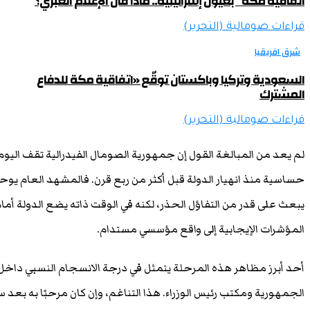
اتفاقية مكة” بعيون إسرائيلية.. ماذا قال الإعلام العبري؟
قراءات صومالية (التحرير)
شرق افريقيا
السعودية وتركيا وباكستان توقّع «اتفاقية مكة للدفاع
المشترك
قراءات صومالية (التحرير)
لم يعد من المبالغة القول إن جمهورية الصومال الفيدرالية تقف اليوم
حساسية منذ انهيار الدولة قبل أكثر من ربع قرن. فالمشهد العام ي
يبعث على قدر من التفاؤل الحذر، لكنه في الوقت ذاته يضع الدولة أم
المؤشرات الإيجابية إلى واقع مؤسسي مستدام.
أحد أبرز مظاهر هذه المرحلة يتمثل في درجة الانسجام النسبي داخل ا
الجمهورية ومكتب رئيس الوزراء. هذا التناغم، وإن كان مرحبًا به بعد سن