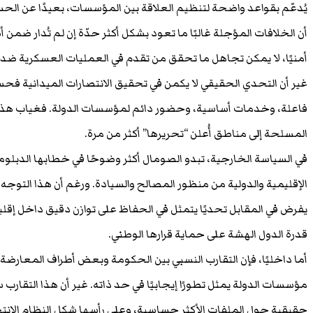
يُدعّم بقواعد واضحة لتنظيم العلاقة بين المؤسسات، بعيدًا عن الحس
أن الخلافات المؤجلة غالبًا ما تعود بشكل أكثر حدّة إن لم تُدار ضم
أمنيًا، لا يمكن تجاهل ما تحقق من تقدم في العمليات العسكرية ضد
غير أن التحدي الحقيقي لا يكمن في تحقيق الانتصارات الميدانية فحسب
فاعلة، وخدمات أساسية، وحضور دائم لمؤسسات الدولة. فغياب هذه ا
المسلحة إلى مناطق أُعلن “تحريرها” أكثر من مرة.
في السياسة الخارجية، تبدو الصومال أكثر وضوحًا في خطابها الدبلوم
الإقليمية والدولية من منظور المصالح والسيادة. ورغم أن هذا التوجه عز
يفرض في المقابل تحديًا يتمثل في الحفاظ على توازن دقيق داخل إقليم
قدرة الدول الهشة على حماية قرارها الوطني.
أما داخليًا، فإن التقارب النسبي بين الحكومة وبعض أطراف المعارضة
مؤسسات الدولة يمثل تطورًا إيجابيًا في حد ذاته. غير أن هذا التقارب 
حقيقية حول الملفات الأكثر حساسية، وعلى رأسها شكل النظام الانتخا