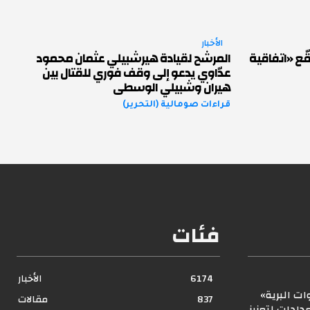
الأخبار
ّع «اتفاقية
المرشح لقيادة هيرشبيلي عثمان محمود
عدّاوي يدعو إلى وقف فوري للقتال بين
هيران وشبيلي الوسطى
قراءات صومالية (التحرير)
فئات
6174
الأخبار
ت البرية»
837
مقالات
ادات لتعزيز