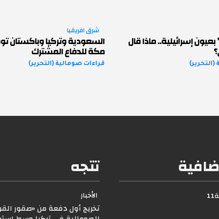
شرق افريقيا
عيون إسرائيلية.. ماذا قال
السعودية وتركيا وباكستان توق
؟
مكة للدفاع المشترك
(التحرير)
قراءات صومالية (التحرير)
ضافية
تتجه
الأخبار
1
تخريج أول دفعة من «صقور القوا
الصومالية في تركيا وسط استعد