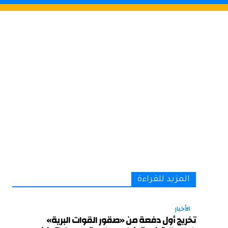
المزيد للقراءة
الأخبار
تخريج أول دفعة من «صقور القوات البرية»