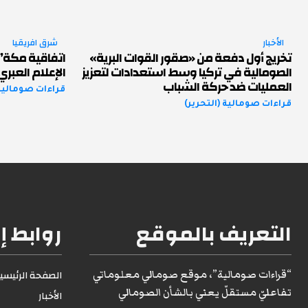
الأخبار
شرق افريقيا
تخريج أول دفعة من «صقور القوات البرية»
اتفاقية مكة” ب
الصومالية في تركيا وسط استعدادات لتعزيز
الإعلام العبري
العمليات ضد حركة الشباب
قراءات صومالية 
قراءات صومالية (التحرير)
التعريف بالموقع
روابط إ
“قراءات صومالية”، موقع صومالي معلوماتي
الصفحة الرئيسية1
تفاعليّ مستقلّ يعني بالشأن الصومالي
الأخبار