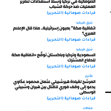
الصومالية في تركيا وسط استعدادات لتعزيز
العمليات ضد حركة الشباب
لى
قراءات صومالية (التحرير)
شرق افريقيا
اتفاقية مكة” بعيون إسرائيلية.. ماذا قال الإعلام
العبري؟
قراءات صومالية (التحرير)
شرق افريقيا
السعودية وتركيا وباكستان توقّع «اتفاقية مكة
للدفاع المشترك
قراءات صومالية (التحرير)
الأخبار
المرشح لقيادة هيرشبيلي عثمان محمود عدّاوي
يدعو إلى وقف فوري للقتال بين هيران وشبيلي
الوسطى
قراءات صومالية (التحرير)
مقالات