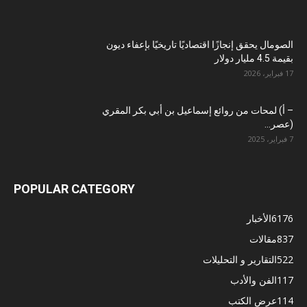
الصومال يحقق إنجازًا اقتصاديًا تاريخيًا بإعفاء ديون
بقيمة 4.5 مليار دولار
17 فبراير، 2026
– أ) لمحات من روائع إسماعيل بن أبي بكر المقري
(عصر...
7 فبراير، 2025
POPULAR CATEGORY
6176
الأخبار
837
مقالات
522
التقارير و التحليلات
117
الفن والأدب
114
عرض الكتب