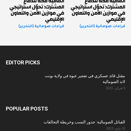
اتفاقية مكة للدفاع
اتفاقية مكة للدفاع
المشترك: تحوّل استراتيجي
المشترك: تحوّل استراتيجي
في موازين الأمن والتعاون
في موازين الأمن والتعاون
الإقليمي
الإقليمي
قراءات صومالية (التحرير)
قراءات صومالية (التحرير)
EDITOR PICKS
مقتل قائد عسكري في تفجير عبوة في ولاية بونت
لاند الصومالية
5 فبراير، 2023
POPULAR POSTS
القبائل الصومالية: جذور النسب وخريطة التحالفات
10 مايو، 2025