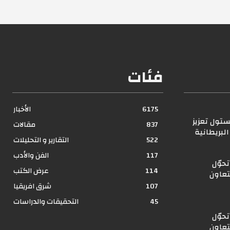
فئات
6175
الأخبار
ستول تعزيز
837
مقالات
لبريطانية
522
التقارير و التحليلات
117
الفن والأدب
حوّل
114
عرض الكتب
تعاون
107
شرق افريقيا
45
التحقيقات والدراسات
حوّل
تعاون