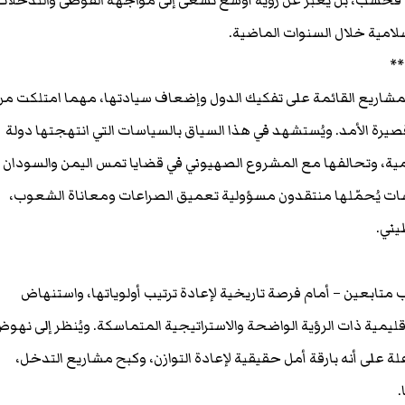
يًا فحسب، بل يعبر عن رؤية أوسع تسعى إلى مواجهة الفوضى والتدخلات
سلامية خلال السنوات الماضية.
**
 المشاريع القائمة على تفكيك الدول وإضعاف سيادتها، مهما امتلكت من
صيرة الأمد. ويُستشهد في هذا السياق بالسياسات التي انتهجتها دولة
يمية، وتحالفها مع المشروع الصهيوني في قضايا تمس اليمن والسودان
سات يُحمّلها منتقدون مسؤولية تعميق الصراعات ومعاناة الشعوب،
يني.
 متابعين – أمام فرصة تاريخية لإعادة ترتيب أولوياتها، واستنهاض
إقليمية ذات الرؤية الواضحة والاستراتيجية المتماسكة. ويُنظر إلى نهو
ة على أنه بارقة أمل حقيقية لإعادة التوازن، وكبح مشاريع التدخل،
.