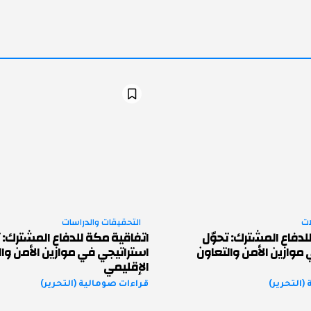
ات
التحقيقات والدراسات
لدفاع المشترك: تحوّل
اتفاقية مكة للدفاع المشترك: ت
موازين الأمن والتعاون
استراتيجي في موازين الأمن وا
الإقليمي
(التحرير)
قراءات صومالية (التحرير)