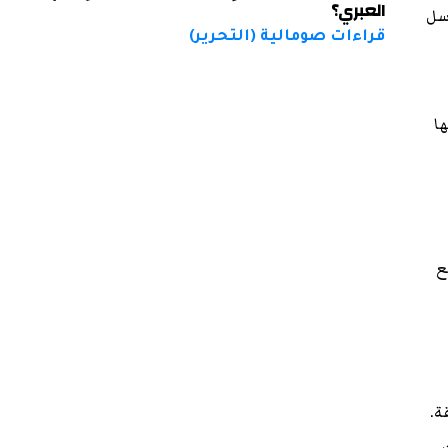
العبري؟
اسل
قراءات صومالية (التحرير)
ا
ع
ة.