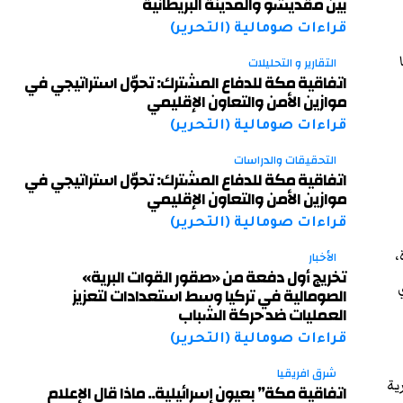
بين مقديشو والمدينة البريطانية
قراءات صومالية (التحرير)
التقارير و التحليلات
اتفاقية مكة للدفاع المشترك: تحوّل استراتيجي في
موازين الأمن والتعاون الإقليمي
قراءات صومالية (التحرير)
التحقيقات والدراسات
اتفاقية مكة للدفاع المشترك: تحوّل استراتيجي في
موازين الأمن والتعاون الإقليمي
قراءات صومالية (التحرير)
،
الأخبار
تخريج أول دفعة من «صقور القوات البرية»
الصومالية في تركيا وسط استعدادات لتعزيز
العمليات ضد حركة الشباب
قراءات صومالية (التحرير)
شرق افريقيا
ية
اتفاقية مكة” بعيون إسرائيلية.. ماذا قال الإعلام