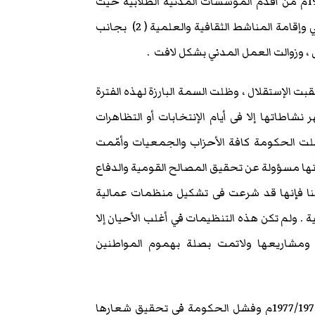
الطلابية الصومالية فيعد نادى الطلبة الصوماليين بالقاهرة عام 1952م من أقدم المؤسسات المدنية الطلابية حيث
إقامة المناشط الثقافية والعلمية ( 2)
بجانب
، وزوالت العمل المدني بشكل لافت .
قبت الإستقلال ، وظلت السمة البارزة لهذه الفترة
نشاطاتها إلا فى أيام الإنتخابات أو التظاهرات
ت الحكومة كافة الأحزاب والجمعيات وأمّمت
ا مسؤولة عن تحقيق المصالح القومية والدفاع
نا فإنها قد شرعت فى تشكيل منظمات عمالية
 . ولم تكن هذه التنظيمات في أغلب الأحيان إلا
 ومشاريعها ولاتمت بصلة بهموم المواطنين
لقد أسفرت هزيمة القوات الصومالية في حربها ضد إثيوبيا عامي 1977/1978م وفشل الحكومة في تحقيق شعارها