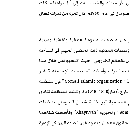
 الأربعيتات والخمسينات إلى أول نواه للحركات
الوطنية التي ناضلت من أجل الإستقلال . بل يمكن القول أن استقلال الصومال فى عام 1960م كان ثمرة من ثمرات نضال
ي من منظمات متنوعة عمالية وثقافية ودينية
لمؤسسات المدنية ذات الحضور المهم فى الساحة
ين بالعالم الخارجي ، حيث اكتسبو امن خلال هذا
لمعاصرة ، وأخذت المنظمات الإجتماعية غير
التقليدية في الإزدياد شئاّ فشئا . تعتبر المنظمة الإسلامية الصومالية ” Somali Islamic organization ” أول منظمة
مجتمع مدني معاصرة فى التاربخ الحديث للصومال . أسسها الحاج فارح أومار(1828- 1948م). وكانت المنظمة تنادى
ي المحمية البريطانية شمال الصومال منظمات
أخرى مهمة أهمها إتحاد الموظفين الصوماليين ” Somali Official Union ” والخيرية ” Khayriyah” وتأسست كلتاهما
أمين حقوق العمال والموظفين الصوماليين في الإدارة