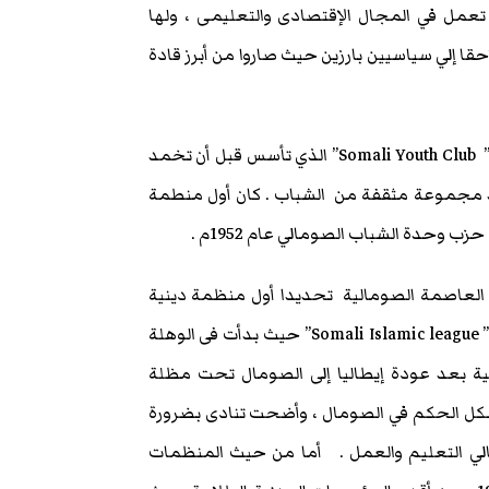
تعمل في المجال الإقتصادى والتعليمى ، ولها
ا إلي سياسيين بارزين حيث صاروا من أبرز قادة
أما جنوب الصومال ” الصومال الإيطالي ” كان نادى الشباب الصومالي” Somali Youth Club” الذي تأسس قبل أن تخمد
ي مدينة مقديشو وعلي يد مجموعة مثقفة من الشباب . كان أول منطمة
حدة الشباب الصومالي عام 1952م .
 العاصمة الصومالية تحديدا أول منظمة دينية
ثقافية معاصرة ومستقلة عرفت بإسم الرابطة الإسلامية الصومالية ” Somali Islamic league” حيث بدأت فى الوهلة
حية بعد عودة إيطاليا إلى الصومال تحت مظلة
 أفكار ذات صلة بشكل الحكم في الصومال ، وأضحت تنادى بضرورة
جالي التعليم والعمل . أما من حيث المنظمات