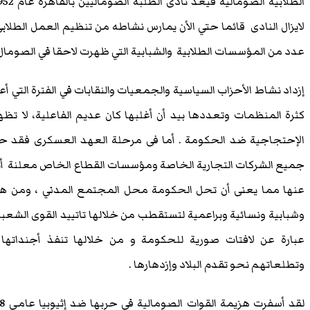
لايزال النادى قائما حتي الأن يمارس نشاطه من تنظيم العمل الطلابي و
عدد من المؤسسات الطلابية والشبابية التي ظهرت لاحقا في الصومال 
إزداد نشاط الأحزاب السياسية والجمعيات والنقابات في الفترة التي أع
كثرة المنظمات وتعددها بيد أن أغلبها كان عديم الفاعلية، لا تظهر 
الإحتجاجية ضد الحكومة . أما فى مرحلة العهد العسكرى فقد حل
جميع الشركات التجارية الخاصة ومؤسسات القطاع الخاص معلنة أنه
عنها مما يعنى أن تحل الحكومة محل المجتمع المدني ، ومن ه
وشبابية ونسائية وبراعمية لتستقطب من خلالها تاتييد القوى الشعبية
عبارة عن لافتات صورية للحكومة و من خلالها تنفذ أجنداتها
وتطلعاتهم نحو تقدم البلاد وإزدهارها .