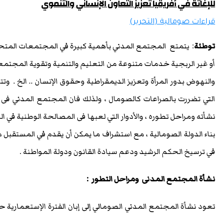
للإغاثة في أفريقيا تعزيز التعاون الإنساني والتنموي
قراءات صومالية (التحرير)
توطئة
: يتمتع المجتمع المدني بأهمية كبيرة في المجتمعات المت
أو غير الربجية خدمات متنوعة من التعليم والتنمية وتقوية المجتمعا
والنهوض بدور المرأة وتعزيز الديمقراطية وحقوق الإنسان .. الخ .
التي تضررت بالصراعات كالصومال ، ولذلك فان المجتمع المدني فى 
نشأته ومراحل تطوره ، والأدوار التي لعبها فى المصالحة الوطنية في 
بناء الدولة الصومالية ، مع استشراف ما يمكن أن يقدم في المستقب
في ترسيخ الحكم الرشيد ودعم سيادة القانون ودولة المواطنة .
نشأة المجتمع المدنى ومراحل التطور :
تعود نشأة المجتمع المدني الصومالي إلى إبان الفترة الإستعمارية