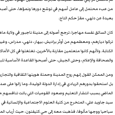
من عبء محتمل إلى عامل أسهم في توسّع دورها ونموّها، حتى أصبحت
بعيدة عن دلهي، مقرّ حكم التاج.
كان السائق نفسه مهاجرا، ترجع أصوله إلى مدينة ناجبور في ولاية ماها
تركوا ديارهم، ومعظمهم من أوتّر براديش، بيهار، دلهي، مدراس، وغيره
الكتابة. ولأنهم كانوا متعلمين مقارنة بالآخرين، تغلغلوا في كل الأماك
والصحافة والإعلام، وحتى الجيش، حتى أصبحوا القاعدة الأساسية للبي
ومن الممكن القول إنهم روح المدينة وحملة هويتها الثقافية والتجاري
بل استحقوا بدورهم الريادي في إدارة الدولة الوليدة، وما زالوا على 
الماضي بسبب انتشار التعليم وصعود القوميات التي باتت تنافسهم مث
سيد جاويد علي، المتخرج من كلية العلوم الاجتماعية والإنسانية في 
سياحيا ووجها مألوفا، فذهبت معه إلى حي كليفتون، حيث أرباب ال