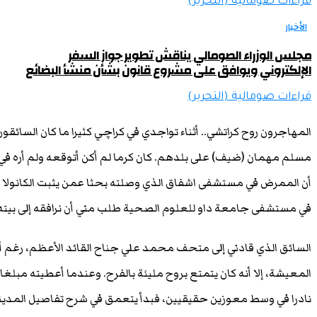
قراءات صومالية (التحرير)
الأخبار
مجلس الوزراء الصومالي يناقش تطوير جواز السفر
الإلكتروني ويوافق على مشروع قانون بشأن منشأ البضائع
قراءات صومالية (التحرير)
المهاجرون روح كراتشي.. أثناء تواجدي في كراچي كثيرا ما كان السائق
مسلم مهمان (ضيف) على بلدهم. كان كرما لم أكن أتوقعه ولم أره في 
أن الممرض في مستشفى اشفاق الذي وصلته بحثا عمن يثبت الكانولا في
في مستشفى جامعة داو للعلوم الصحية طلب مني أن نرافقه إلى بيته 
السائق الذي قادني إلى متحف محمد علي جناح القائد الأعظم، رغم أنه 
المعيشة، إلا أنه كان يتمتع بروح مليئة بالفرح. وعندما أعطيته مبلغا 
نادرا في وسط معوزين حقيقيين، فبدأ يتعمق في شرح تفاصيل المدينة و