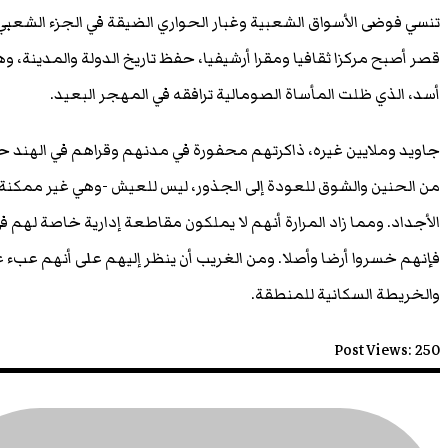
تنسي فوضى الأسواق الشعبية وغبار الحواري الضيقة في الجزء الشعبي 
قصر أصبح مركزا ثقافيا ومقرا أرشيفيا، حفظ تاريخ الدولة والمدينة، 
أسد، الذي ظلت المأساة الصومالية ترافقه في المهجر البعيد.
جاويد وملايين غيره، ذاكرتهم محفورة في مدنهم وقراهم في الهند حيث 
من الحنين والشوق للعودة إلى الجذور، ليس للعيش -وهي غير ممكنة بط
الأجداد. ومما زاد المرارة أنهم لا يملكون مقاطعة إدارية خاصة لهم ف
فإنهم خسروا أرضا وأصلا. ومن الغريب أن ينظر إليهم على أنهم عبء عل
والخريطة السكانية للمنطقة.
Post Views:
250