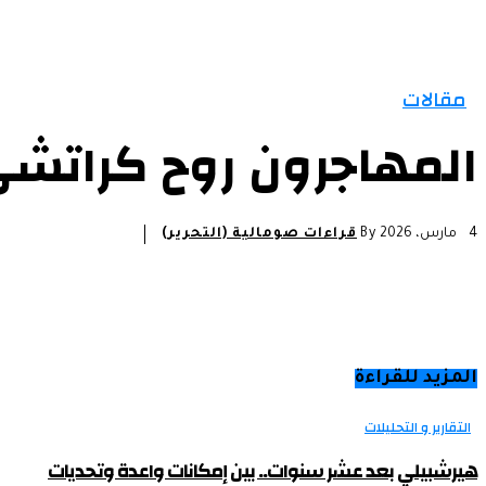
الرئيسية
الأخبار
التقارير و التحليلات
مقالات
مقالات
المهاجرون روح كراتش
4 مارس، 2026
By
قراءات صومالية (التحرير)
المزيد للقراءة
التقارير و التحليلات
هيرشبيلي بعد عشر سنوات.. بين إمكانات واعدة وتحديات