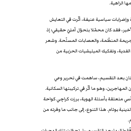
ا الزاهية.
وإضرابات سياسية عنيفة، أثّرت في التعايش
خير، فقد كان محمّلا بتحوّل أمنيّ حقيقي؛ إذ
Karachi Ope)، وحاربت بجدّية الجريمة المنظّمة، والعصابات المسلّحة. وشعر
الفدية، وتفكيك الميليشيات الحزبية من
تان بعد التقسيم، ساهمت في تحرير وعي
مهاجرين، وهو ما أثّر في تركيبتها السكانية.
سي متعلقة بأسئلة الهوية، برزت كراچي كواحة
نية بوئام. هذا التنوع، إلى جانب ما وفرته من
.
ا إليها بعد التقسيم، بل تحوّلت تلك الهجرات