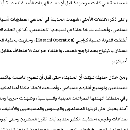
المسلحة التي كانت موجودة قبل أن تعيد الهيئات الأمنية للمدينة أيامه
وعلى ذكر الانفلات الأمني، شهدت المدينة في الماضي اضطرابات أمنية 
السلمي، وأحدثت شرخا حادّا في نسيجها الاجتماعي. أمّا في العقد الأ
أطلقت الدولة عملية كراچي (ration
السكان بالارتياح بعد تراجع العنف، واختفاء حوادث الاختطاف مقابل 
أحيائهم.
ومن خلال حديثه تبيّنت أن المدينة، حتى قبل أن تصبح عاصمة لباكس
المسلمين وتوسيع أفقهم السياسي، وأصبحت لاحقا ملاذا آمنا لملايين ال
وفي منطقة انهكتها الصراعات الدينية والسياسية، وشهدت حروبا ومآ
آمنة يعيش على تربتها المسلمون والهندوس والمسيحيين والأقليات الدي
صناعات وفرص، اجتذبت الكثير منذ بدايات القرن العشرين وحتى اليوم
لم تحتمل كراچي ضغط استيعاب هجرات المسلمين الهنود الذين تدفّقو