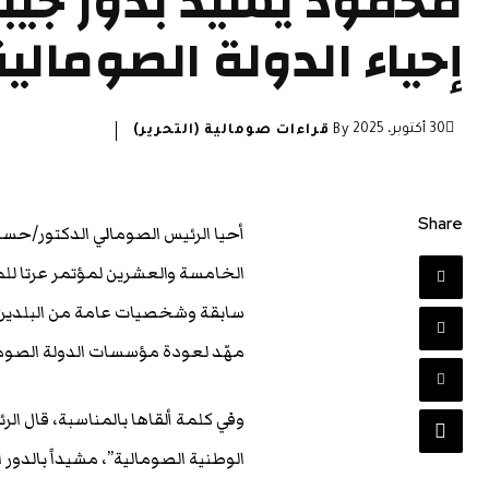
محمود يشيد بدور جي
إحياء الدولة الصومالية
30 أكتوبر، 2025
By
قراءات صومالية (التحرير)
Share
أحيا الرئيس الصومالي الدكتور/حس
الخامسة والعشرين لمؤتمر عرتا ل
سابقة وشخصيات عامة من البلدين،
مهّد لعودة مؤسسات الدولة الصوما
وفي كلمة ألقاها بالمناسبة، قال ا
الوطنية الصومالية”، مشيداً بالدور 