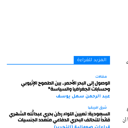
ى
المزيد للقراءة
مقالات
الوصول إلى البحر الأحمر.. بين الطموح الإثيوبي
وحسابات الجغرافيا والسياسة*
عبد الرحمن سهل يوسف
شرق افريقيا
السعودية: تعيين اللواء ركن بحري عبدالله الشهري
قائداً للتحالف البحري الدفاعي متعدد الجنسيات
أن
قراءات صومالية (التحرير)