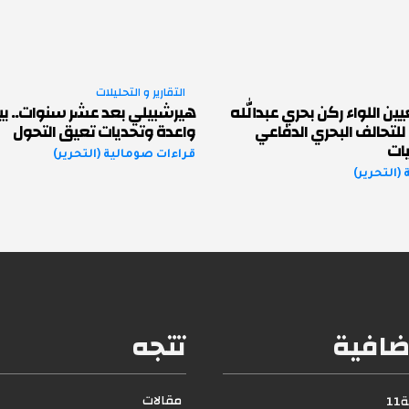
التقارير و التحليلات
ين اللواء ركن بحري عبدالله
هيرشبيلي بعد عشر سنوات.. بي
 للتحالف البحري الدفاعي
واعدة وتحديات تعيق التحول
ات
قراءات صومالية (التحرير)
(التحرير)
ضافية
تتجه
مقالات
1