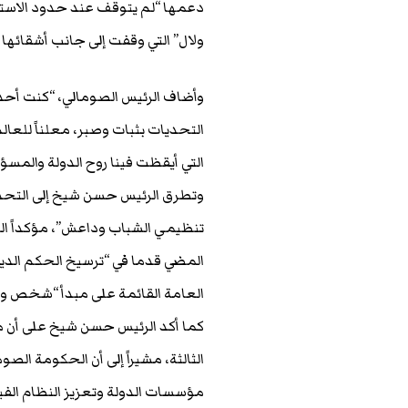
دعمها “لم يتوقف عند حدود الاستض
ولال” التي وقفت إلى جانب أشقائها
وأضاف الرئيس الصومالي، “كنت أحد 
التحديات بثبات وصبر، معلناً للعالم
التي أيقظت فينا روح الدولة والمسؤو
وتطرق الرئيس حسن شيخ إلى التحديا
تنظيمي الشباب وداعش”، مؤكداً الت
المضي قدما في “ترسيخ الحكم الدي
العامة القائمة على مبدأ “شخص و
كما أكد الرئيس حسن شيخ على أن مد
الثالثة، مشيراً إلى أن الحكومة الص
مؤسسات الدولة وتعزيز النظام الفيد