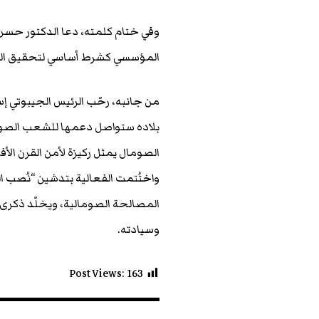
وفي ختام كلمته، دعا الدكتور حسن
المؤسسي كشرط أساسي لتحقيق التن
من جانبه، رحّب الرئيس الجيبوتي إس
بلاده ستواصل دعمها للشعب الصومال
الصومال يمثل ركيزة لأمن القرن الأف
واختُتمت الفعالية بتدشين “نُصب 
المصالحة الصومالية، ويخلّد ذكرى م
وسيادته.
Post Views:
163