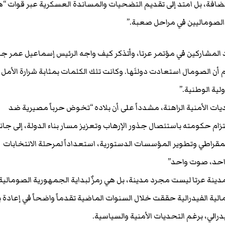
افة، بل امتد إلى تقديم التضحيات والمساندة العسكرية عبر قوات “
 الصوماليين في مراحل صعبة.”
المشاركين في مؤتمر عرتا، وأتذكر كيف واجه الرئيس إسماعيل عمر جي
 أن الصومال استعادت دولتَها. وكانت تلك الكلمات بمثابة شرارة الأمل
لية الوطنية.”
ت الأمنية الراهنة، مشدداً على أن بلاده “تخوض حرباً مصيرية ضد
زام حكومته باستئصال جذور الإرهاب وتعزيز مسار بناء الدولة، إلى جا
مقراطي وتطوير المؤسسات الدستورية، استعداداً لمرحلة الانتخابات
احد، صوت واحد”
ينة عرتا ليست مجرد مدينة، بل هي رمزٌ لبداية الجمهورية الصومالية
ومالية الفيدرالية حققت خلال السنوات الماضية تقدماً واضحاً في إعادة ب
رالي، برغم التحديات الأمنية والسياسية.