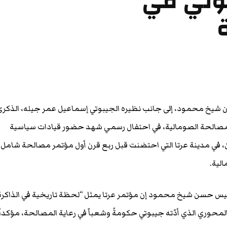
بوتي في
ن شيخ محمود، إلى جانب نظيره الجيبوتي إسماعيل عمر جيله، الذكر
لمصالحة الصومالية، في احتفال رسمي شهد حضور قيادات سياسية
 في مدينة عرتا التي احتضنت قبل ربع قرن أول مؤتمر مصالحة شامل
لية.
لرئيس حسن شيخ محمود إن مؤتمر عرتا يمثل “لحظة تاريخية في الذاكرة
المحوري الذي أدّته جيبوتي حكومةً وشعباً في رعاية المصالحة، مؤكداً 