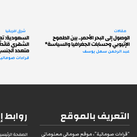
مقالات
شرق افريقيا
الوصول إلى البحر الأحمر.. بين الطموح
السعودية: تعي
الإثيوبي وحسابات الجغرافيا والسياسة*
الشهري قائداً
متعدد الجنسي
عبد الرحمن سهل يوسف
قراءات صومالية 
التعريف بالموقع
روابط إ
“قراءات صومالية”، موقع صومالي معلوماتي
الصفحة الرئيسية1