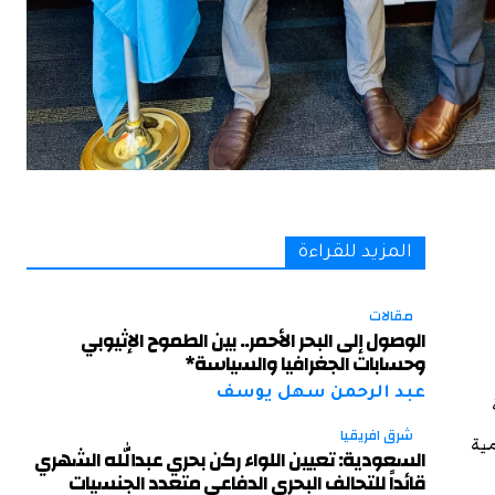
المزيد للقراءة
مقالات
الوصول إلى البحر الأحمر.. بين الطموح الإثيوبي
وحسابات الجغرافيا والسياسة*
عبد الرحمن سهل يوسف
شرق افريقيا
مية
السعودية: تعيين اللواء ركن بحري عبدالله الشهري
قائداً للتحالف البحري الدفاعي متعدد الجنسيات