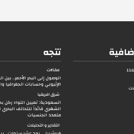
ضافية
تتجه
مقالات
1
الوصول إلى البحر الأحمر.. بين ا
الإثيوبي وحسابات الجغرافيا و
لات
شرق افريقيا
السعودية: تعيين اللواء ركن بح
الشهري قائداً للتحالف البحري 
متعدد الجنسيات
التقارير و التحليلات
هيرشبيلي بعد عشر سنوات.. بين