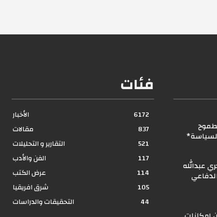
فئات
6172
الأخبار
لطموح
837
مقالات
السياسة*
521
التقارير و التحليلات
117
الفن والأدب
ري عبدالله
114
عرض الكتب
الدفاعي
105
شرق افريقيا
44
التحقيقات والدراسات
 إمكانات