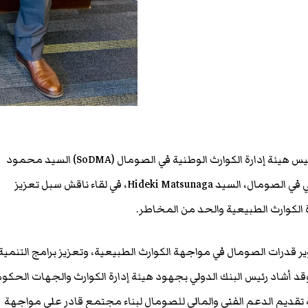
مقديشو- قراءاتصومالية- اجتمع رئيس هيئة إدارة الكوارث الوطنية في الصومال (SoDMA) السيد محمود
معلم عبد الله مع رئيس البنك الدولي في الصومال، السيد Hideki Matsunaga، في لقاء ناقش سبل تعزيز
ة الكوارث الطبيعية والحد من المخاطر.
ير قدرات الصومال في مواجهة الكوارث الطبيعية، وتعزيز برامج التنمية
قد أشاد رئيس البنك الدولي بجهود هيئة إدارة الكوارث والجهات الحكو
لة تقديم الدعم الفني والمالي للصومال لبناء مجتمع قادر على مواجهة