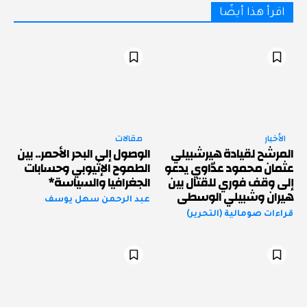
اقرأ هذا أيضًا
الأخبار
مقالات
المرشح لقيادة هيرشبيلي
الوصول إلى البحر الأحمر.. بين
عثمان محمود عدّاوي يدعو
الطموح الإثيوبي وحسابات
إلى وقف فوري للقتال بين
الجغرافيا والسياسة*
هيران وشبيلي الوسطى
عبد الرحمن سهل يوسف
قراءات صومالية (التحرير)