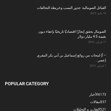
القبائل الصومالية: جذور النسب وخريطة التحالفات
10 مايو، 2025
الصومال يحقق إنجازًا اقتصاديًا تاريخيًا بإعفاء ديون
بقيمة 4.5 مليار دولار
17 فبراير، 2026
– أ) لمحات من روائع إسماعيل بن أبي بكر المقري
(عصر...
7 فبراير، 2025
POPULAR CATEGORY
6173
الأخبار
837
مقالات
521
التقارير و التحليلات