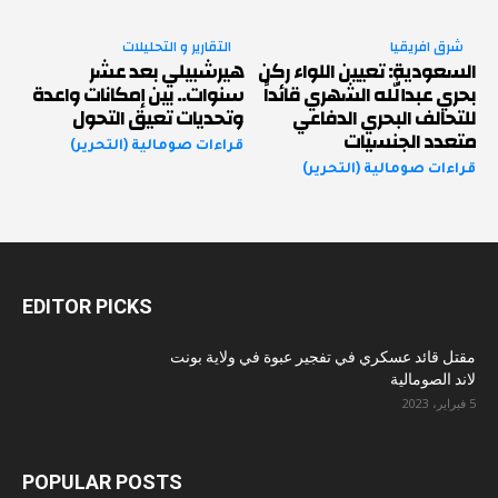
شرق افريقيا
التقارير و التحليلات
السعودية: تعيين اللواء ركن
هيرشبيلي بعد عشر
بحري عبدالله الشهري قائداً
سنوات.. بين إمكانات واعدة
للتحالف البحري الدفاعي
وتحديات تعيق التحول
متعدد الجنسيات
قراءات صومالية (التحرير)
قراءات صومالية (التحرير)
EDITOR PICKS
مقتل قائد عسكري في تفجير عبوة في ولاية بونت
لاند الصومالية
5 فبراير، 2023
POPULAR POSTS