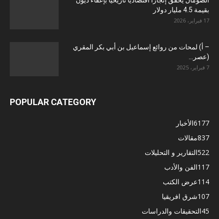
بقيمة 4.5 مليار دولار
17 فبراير، 2026
– أ) لمحات من روائع إسماعيل بن أبي بكر المقري
(عصر...
7 فبراير، 2025
POPULAR CATEGORY
6177
الأخبار
837
مقالات
522
التقارير و التحليلات
117
الفن والأدب
114
عرض الكتب
107
شرق افريقيا
45
التحقيقات والدراسات