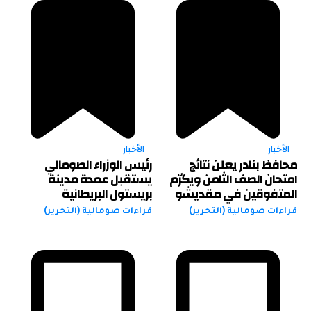
الأخبار
الأخبار
محافظ بنادر يعلن نتائج
رئيس الوزراء الصومالي
امتحان الصف الثامن ويكرّم
يستقبل عمدة مدينة
المتفوقين في مقديشو
بريستول البريطانية
قراءات صومالية (التحرير)
قراءات صومالية (التحرير)