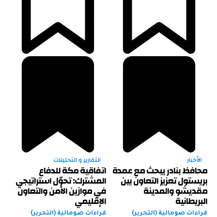
الأخبار
التقارير و التحليلات
محافظ بنادر يبحث مع عمدة
اتفاقية مكة للدفاع
بريستول تعزيز التعاون بين
المشترك: تحوّل استراتيجي
مقديشو والمدينة
في موازين الأمن والتعاون
البريطانية
الإقليمي
قراءات صومالية (التحرير)
قراءات صومالية (التحرير)