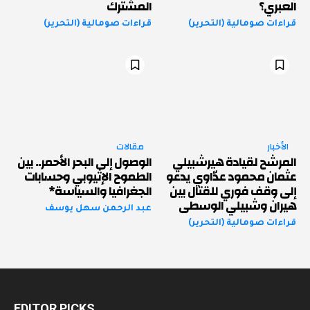
العبري؟
المشترك
قراءات صومالية (التحرير)
قراءات صومالية (التحرير)
الأخبار
مقالات
المرشح لقيادة هيرشبيلي
الوصول إلى البحر الأحمر.. بين
عثمان محمود عدّاوي يدعو
الطموح الإثيوبي وحسابات
إلى وقف فوري للقتال بين
الجغرافيا والسياسة*
هيران وشبيلي الوسطى
عبد الرحمن سهل يوسف
قراءات صومالية (التحرير)
EDITOR PICKS