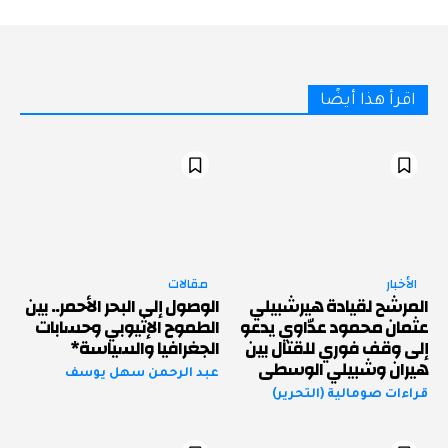
اقرأ هذا أيضًا
الأخبار
مقالات
المرشح لقيادة هيرشبيلي
الوصول إلى البحر الأحمر.. بين
عثمان محمود عدّاوي يدعو
الطموح الإثيوبي وحسابات
إلى وقف فوري للقتال بين
الجغرافيا والسياسة*
هيران وشبيلي الوسطى
عبد الرحمن سهل يوسف
قراءات صومالية (التحرير)