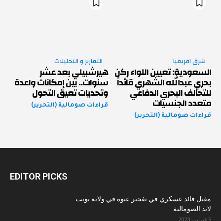
شرق افريقيا
التقارير و التحليلات
السعودية: تعيين اللواء ركن
هيرشبيلي بعد عشر
بحري عبدالله الشهري قائداً
سنوات.. بين إمكانات واعدة
للتحالف البحري الدفاعي
وتحديات تعيق التحول
متعدد الجنسيات
قراءات صومالية (التحرير)
قراءات صومالية (التحرير)
EDITOR PICKS
مقتل قائد عسكري في تفجير عبوة في ولاية بونت
لاند الصومالية
5 فبراير، 2023