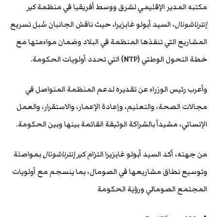
مكتبه المدير الإقليمي لشرق ووسط أفريقيا في منظمة
كير
إنترناشونال
، السيد أبولو غابزيرا، حيث ناقش الجانبان سُبل تسريع
المشاريع التي تنفذها المنظمة في البلاد وضمان مواءمتها مع
خطة التحول الوطني (NTP) التي تحدد أولويات الحكومة.
وأعرب رئيس الوزراء عن تقديره لدعم المنظمة المتواصل في
مجالات الصحة، والتعليم، وإعادة الإعمار، والاستقرار، والعمل
الإنساني، مشيداً بالشراكة الوثيقة القائمة بينها وبين الحكومة.
من جهته، أكد السيد أبولو غابزيرا التزام
كير إنترناشونال
بمواصلة
وتوسيع نطاق مشاريعها في الصومال، بما ينسجم مع أولويات
المجتمع الصومالي ورؤية الحكومة