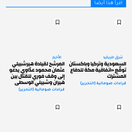
اقرأ هذا أيضًا
شرق افريقيا
الأخبار
السعودية وتركيا وباكستان
المرشح لقيادة هيرشبيلي
توقّع «اتفاقية مكة للدفاع
عثمان محمود عدّاوي يدعو
المشترك
إلى وقف فوري للقتال بين
هيران وشبيلي الوسطى
قراءات صومالية (التحرير)
قراءات صومالية (التحرير)