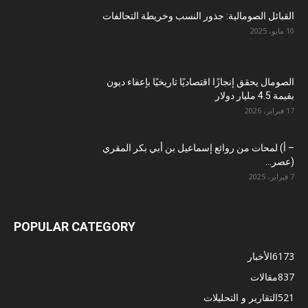
القبائل الصومالية: جذور النسب وخريطة التحالفات
10 مايو، 2025
الصومال يحقق إنجازًا اقتصاديًا تاريخيًا بإعفاء ديون
بقيمة 4.5 مليار دولار
17 فبراير، 2026
– أ) لمحات من روائع إسماعيل بن أبي بكر المقري
(عصر...
7 فبراير، 2025
POPULAR CATEGORY
6173
الأخبار
837
مقالات
521
التقارير و التحليلات