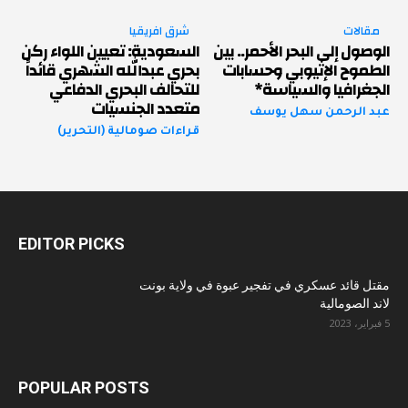
مقالات
شرق افريقيا
الوصول إلى البحر الأحمر.. بين
السعودية: تعيين اللواء ركن
الطموح الإثيوبي وحسابات
بحري عبدالله الشهري قائداً
الجغرافيا والسياسة*
للتحالف البحري الدفاعي
متعدد الجنسيات
عبد الرحمن سهل يوسف
قراءات صومالية (التحرير)
EDITOR PICKS
مقتل قائد عسكري في تفجير عبوة في ولاية بونت
لاند الصومالية
5 فبراير، 2023
POPULAR POSTS