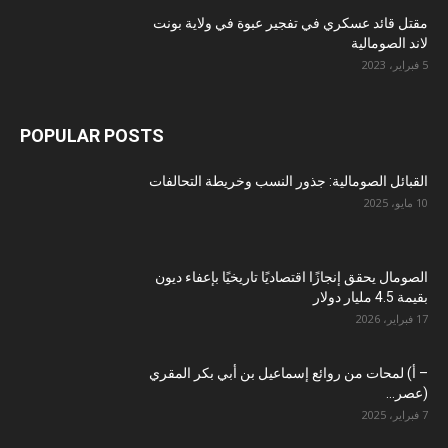
مقتل قائد عسكري في تفجير عبوة في ولاية بونت
لاند الصومالية
5 فبراير، 2023
POPULAR POSTS
القبائل الصومالية: جذور النسب وخريطة التحالفات
10 مايو، 2025
الصومال يحقق إنجازًا اقتصاديًا تاريخيًا بإعفاء ديون
بقيمة 4.5 مليار دولار
17 فبراير، 2026
– أ) لمحات من روائع إسماعيل بن أبي بكر المقري
(عصر...
7 فبراير، 2025