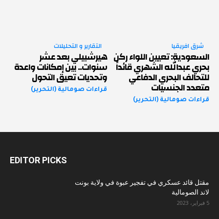
شرق افريقيا
التقارير و التحليلات
السعودية: تعيين اللواء ركن
هيرشبيلي بعد عشر
بحري عبدالله الشهري قائداً
سنوات.. بين إمكانات واعدة
للتحالف البحري الدفاعي
وتحديات تعيق التحول
متعدد الجنسيات
قراءات صومالية (التحرير)
قراءات صومالية (التحرير)
EDITOR PICKS
مقتل قائد عسكري في تفجير عبوة في ولاية بونت
لاند الصومالية
5 فبراير، 2023