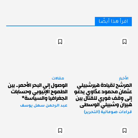
اقرأ هذا أيضًا
الأخبار
مقالات
المرشح لقيادة هيرشبيلي
الوصول إلى البحر الأحمر.. بين
عثمان محمود عدّاوي يدعو
الطموح الإثيوبي وحسابات
إلى وقف فوري للقتال بين
الجغرافيا والسياسة*
هيران وشبيلي الوسطى
عبد الرحمن سهل يوسف
قراءات صومالية (التحرير)