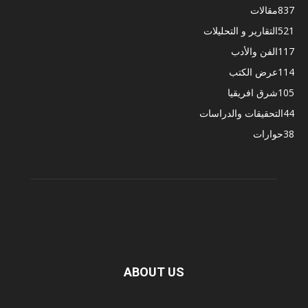
837
مقالات
521
التقارير و التحليلات
117
الفن والأدب
114
عرض الكتب
105
شرق افريقيا
44
التحقيقات والدراسات
38
حوارات
ABOUT US