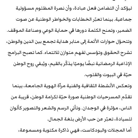
ليؤكد أن التضامن فعل عبادة، وأن نصرة المظلوم مسؤولية
جماعية. بينما تعبّر الخطابات والخواطر الوطنية عن صوت
الضمير، وتمنح الكلمة دورها في حماية الوعي وصناعة الموقف.
وتتحوّل حوارات الأئمة إلى منابر هداية تجمع بين الدين والوطن،
تشرح الحقوق وتؤسس لفهم متوازن للانتماء. كما تصبح البرامج
الإذاعية الرمضانية نبضًا يوميًا يذكّر بالقيم، ويُبقي روح الوطن
حيّة في البيوت والقلوب.
وتعكس الأنشطة الثقافية والفنية مرآة الهوية الجامعة، بينما
تقدّم المسرحيات الوطنية صورة حيّة لكرامة الوطن، قريبة من
الناس، مؤثرة في الوجدان. وتأتي الرسم والشعر والتصوير كألوان
للسيادة، تعبّر عن حب الأرض بلغة الجمال.
أما المجلات والبودكاست، فهي ذاكرة مكتوبة ومسموعة،