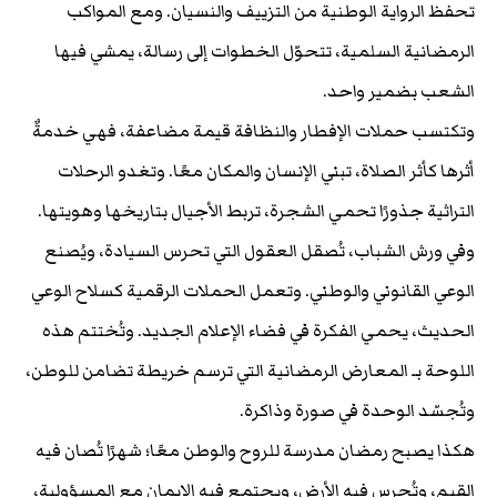
تحفظ الرواية الوطنية من التزييف والنسيان. ومع المواكب
الرمضانية السلمية، تتحوّل الخطوات إلى رسالة، يمشي فيها
الشعب بضمير واحد.
وتكتسب حملات الإفطار والنظافة قيمة مضاعفة، فهي خدمةٌ
أثرها كأثر الصلاة، تبني الإنسان والمكان معًا. وتغدو الرحلات
التراثية جذورًا تحمي الشجرة، تربط الأجيال بتاريخها وهويتها.
وفي ورش الشباب، تُصقل العقول التي تحرس السيادة، ويُصنع
الوعي القانوني والوطني. وتعمل الحملات الرقمية كسلاح الوعي
الحديث، يحمي الفكرة في فضاء الإعلام الجديد. وتُختتم هذه
اللوحة بـ المعارض الرمضانية التي ترسم خريطة تضامن للوطن،
وتُجسّد الوحدة في صورة وذاكرة.
هكذا يصبح رمضان مدرسة للروح والوطن معًا؛ شهرًا تُصان فيه
القيم، وتُحرس فيه الأرض، ويجتمع فيه الإيمان مع المسؤولية،