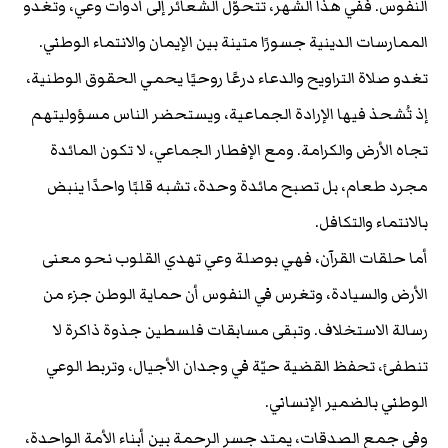
النفوس. ففي هذا الشهر، تتحوّل الشعائر إلى أدوات وعي، وتغدو
الممارسات الدينية جسورًا متينة بين الإيمان والانتماء الوطني.
تغدو صلاة التراويح والدعاء درعًا روحيًا يحمي الحقوق الوطنية،
إذ تُشحذ فيها الإرادة الجماعية، ويستحضر الناس مسؤوليتهم
تجاه الأرض والكرامة. ومع الإفطار الجماعي، لا تكون المائدة
مجرد طعام، بل تصبح مائدة وحدة، تشبه قلبًا واحدًا ينبض
بالانتماء والتكافل.
أما حلقات القرآن، فهي بوصلة وعي تهدي القلوب نحو معنى
الأرض والسيادة، وتغرس في النفوس أن حماية الوطن جزء من
رسالة الاستخلاف. وتبقى مسابقات فلسطين جذوة ذاكرة لا
تنطفئ، تحفظ القضية حيّة في وجدان الأجيال، وتربط الوعي
الوطني بالضمير الإنساني.
وفي جمع الصدقات، يمتد جسر الرحمة بين أبناء الأمة الواحدة،