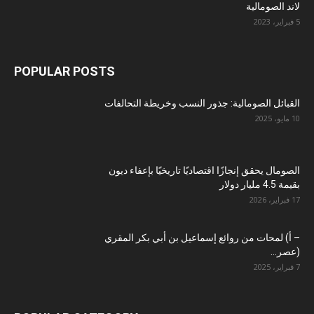
لاند الصومالية
5 فبراير، 2023
POPULAR POSTS
القبائل الصومالية: جذور النسب وخريطة التحالفات
10 مايو، 2025
الصومال يحقق إنجازًا اقتصاديًا تاريخيًا بإعفاء ديون
بقيمة 4.5 مليار دولار
17 فبراير، 2026
– أ) لمحات من روائع إسماعيل بن أبي بكر المقري
(عصر...
7 فبراير، 2025