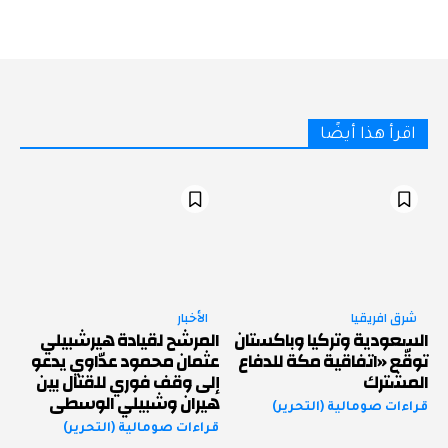
اقرأ هذا أيضًا
شرق افريقيا
الأخبار
السعودية وتركيا وباكستان
المرشح لقيادة هيرشبيلي
توقّع «اتفاقية مكة للدفاع
عثمان محمود عدّاوي يدعو
المشترك
إلى وقف فوري للقتال بين
هيران وشبيلي الوسطى
قراءات صومالية (التحرير)
قراءات صومالية (التحرير)