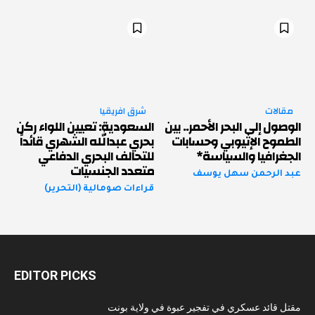
مقالات
شرق افريقيا
الوصول إلى البحر الأحمر.. بين
السعودية: تعيين اللواء ركن
الطموح الإثيوبي وحسابات
بحري عبدالله الشهري قائداً
الجغرافيا والسياسة*
للتحالف البحري الدفاعي
متعدد الجنسيات
عبد الرحمن سهل يوسف
قراءات صومالية (التحرير)
EDITOR PICKS
مقتل قائد عسكري في تفجير عبوة في ولاية بونت