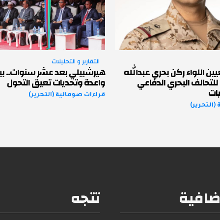
التقارير و التحليلات
ين اللواء ركن بحري عبدالله
هيرشبيلي بعد عشر سنوات.. بي
 للتحالف البحري الدفاعي
واعدة وتحديات تعيق التحول
ات
قراءات صومالية (التحرير)
(التحرير)
ضافية
تتجه