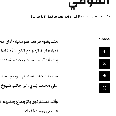
القومي
25 سبتمبر، 2025
By
قراءات صومالية (التحرير)
Share
مقديشو- قراءات صومالية- أدان م
(موُنغاب)، الهجوم الذي شنّه قادة من
إياه بأنه “عمل خطير يخدم أجندات
جاء ذلك خلال اجتماع موسع عقد في م
علي محمد غِدّي، إلى جانب شيوخ 
وأكد المشاركون بالإجماع رفضهم ال
الوطني ووحدة البلاد.