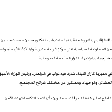
حافظ إقليم بنادر وعمدة بلدية مقديشو، الدكتور حسن محمد حسين
 المعارضة السياسية على مركز شرطة مديرية وارتا نَبَدّا الأربعاء، واصف
 خارجية ويقوّض استقرار العاصمة الصومالية.
ديرية كاران الليلة، شارك فيه نواب في البرلمان، ورئيس الوزراء الأسبق
العشائر، والوجهاء، وممثلين عن مختلف شرائح المجتمع.
قاطع لمثل هذه التصرفات، معتبرين بأنها تعد انتكاسة تهدد الأمن