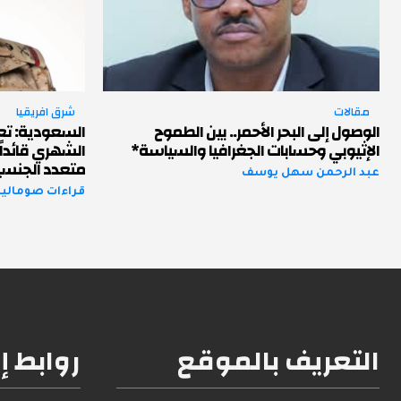
مقالات
شرق افريقيا
الوصول إلى البحر الأحمر.. بين الطموح
السعودية: تعي
الإثيوبي وحسابات الجغرافيا والسياسة*
الشهري قائداً
متعدد الجنسي
عبد الرحمن سهل يوسف
قراءات صومالية 
التعريف بالموقع
روابط إ