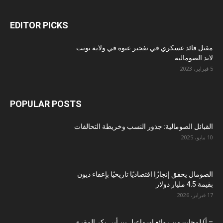
EDITOR PICKS
مقتل قائد عسكري في تفجير عبوة في ولاية بونت
لاند الصومالية
5 فبراير، 2023
POPULAR POSTS
القبائل الصومالية: جذور النسب وخريطة التحالفات
10 مايو، 2025
الصومال يحقق إنجازًا اقتصاديًا تاريخيًا بإعفاء ديون
بقيمة 4.5 مليار دولار
17 فبراير، 2026
– أ) لمحات من روائع إسماعيل بن أبي بكر المقري