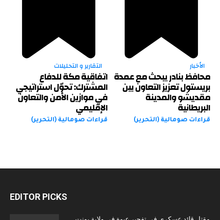
الأخبار
التقارير و التحليلات
محافظ بنادر يبحث مع عمدة
اتفاقية مكة للدفاع
بريستول تعزيز التعاون بين
المشترك: تحوّل استراتيجي
مقديشو والمدينة
في موازين الأمن والتعاون
البريطانية
الإقليمي
قراءات صومالية (التحرير)
قراءات صومالية (التحرير)
EDITOR PICKS
مقتل قائد عسكري في تفجير عبوة في ولاية بونت