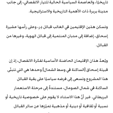
تاريخيًا، والعاصمة السياسية الحالية للتيار الانفصالي، إلى جانب
مدينة بربرة ذات الأهمية التاريخية والاستراتيجية.
وتسكن هذين الإقليمين في الغالب قبائل دِر، وعلى رأسها عشيرة
إسحاق، إضافة إلى مدبان المنتمية إلى قبائل الهوية، وغيرها من
القبائل.
ويُعدّ هذان الإقليمان الحاضنة الأساسية لفكرة الانفصال، إذ إن
قبيلة إسحاق [الساكنة في وسط الشمال] وحدها هي التي تتبنّى
هذا المشروع وتسعى إلى فرضه سياسيًا على بقية القبائل
الساكنة في شمال الصومال، مستندةً إلى مرحلة الاستعمار
البريطاني. غير أنّ هذا الاستناد لا يقوم على خصوصية تاريخية أو
نسبية أو ثقافية أو دينية أو مذهبية تميّزها عن سائر القبائل