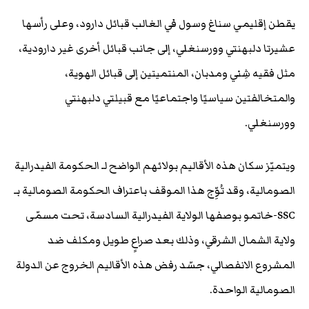
يقطن إقليمي سناغ وسول في الغالب قبائل دارود، وعلى رأسها
عشيرتا دلبهنتي وورسنغلي، إلى جانب قبائل أخرى غير دارودية،
مثل فقيه شِني ومدبان، المنتميتين إلى قبائل الهوية،
والمتخالفتين سياسيًا واجتماعيًا مع قبيلتي دلبهنتي
وورسنغلي.
ويتميّز سكان هذه الأقاليم بولائهم الواضح لـ الحكومة الفيدرالية
الصومالية، وقد تُوِّج هذا الموقف باعتراف الحكومة الصومالية بـ
SSC-خاتمو بوصفها الولاية الفيدرالية السادسة، تحت مسمّى
ولاية الشمال الشرقي، وذلك بعد صراعٍ طويل ومكلف ضد
المشروع الانفصالي، جسّد رفض هذه الأقاليم الخروج عن الدولة
الصومالية الواحدة.