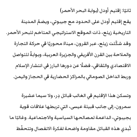
ثانيًا: إقليم أودل (بوابة البحر الأحمر)
يقع إقليم أودل على الحدود مع جيبوتي، ويضمّ المدينة
التاريخية زيلع، ذات الموقع الاستراتيجي المتاخم للبحر الأحمر.
وقد شكّلت زيلع، عبر القرون، ميناءً محوريًا في حركة التجارة
والملاحة بين القرن الأفريقي والجزيرة العربية، وبوابةً للتواصل
الاقتصادي والثقافي، فضلًا عن دورها البارز في انتشار الإسلام
وربط الداخل الصومالي بالمراكز الحضارية في الحجاز واليمن.
وتسكن هذا الإقليم في الغالب قبائل دِر، ولا سيما عشيرة
سمرون، إلى جانب قبيلة عيسى، التي تربطها علاقات قوية
بجيبوتي، الداعمة لمصالحها السياسية والاجتماعية. وغالبًا ما
تُبدي هذه القبائل مقاومة واضحة لفكرة الانفصال وتتحفّظ