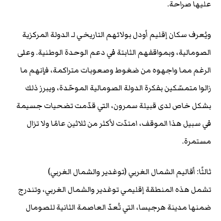
عليها صراحة.
ويُعرف سكان إقليم أودل بولائهم التاريخي لـ الدولة المركزية
الصومالية، وبمواقفهم الثابتة في دعم الوحدة الوطنية. وعلى
الرغم مما واجهوه من ضغوط وصعوبات متراكمة، فإنهم ما
زالوا متمسّكين بفكرة الدولة الصومالية الموحّدة، ويبرز ذلك
بشكل خاص لدى قبيلة سمرون، التي قدّمت تضحيات جسيمة
في سبيل هذا الموقف، امتدّت لأكثر من ثلاثين عامًا ولا تزال
مستمرة.
ثالثًا: أقاليم الشمال الغربي (توغدير والشمال الغربي)
تشمل هذه المنطقة إقليمي توغدير والشمال الغربي، وتندرج
ضمنها مدينة هرجيسا، التي تُعدّ العاصمة الثانية للصومال