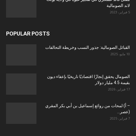
لاند الصومالية
5 فبراير، 2023
POPULAR POSTS
القبائل الصومالية: جذور النسب وخريطة التحالفات
10 مايو، 2025
الصومال يحقق إنجازًا اقتصاديًا تاريخيًا بإعفاء ديون
بقيمة 4.5 مليار دولار
17 فبراير، 2026
– أ) لمحات من روائع إسماعيل بن أبي بكر المقري
(عصر...
7 فبراير، 2025