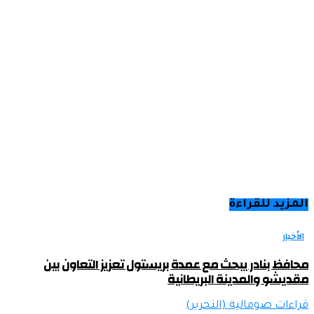
المزيد للقراءة
الأخبار
محافظ بنادر يبحث مع عمدة بريستول تعزيز التعاون بين
مقديشو والمدينة البريطانية
قراءات صومالية (التحرير)