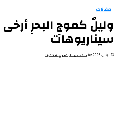
مقالات
وليلٌ كموجِ البحرِ أرخى
سيناريوهات
13 يناير، 2026
By
د.حسن البصري محمود