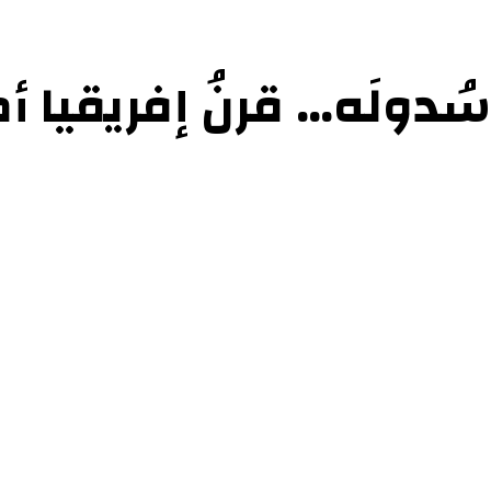
 سُدولَه… قرنُ إفريقيا