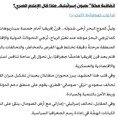
اتفاقية مكة” بعيون إسرائيلية.. ماذا قال الإعلام العبري؟
قراءات صومالية (التحرير)
وليلٌ كموجِ البحرِ أرخى سُدولَه… قرنُ إفريقيا أمام خمسة سيناريوهات
كما يُرخِي البحرُ موجَه عند تغيّر الرياح، تُرخِي التحولاتُ الدولية والإ
المنطقة مرحلةً دقيقة تختلط فيها الفرص بالمخاطر، والتحالفات بالمن
فلم يعد قرن إفريقيا هامشًا جغرافيًا، بل تحوّل إلى ساحة تنافس است
والاقتصادية والعسكرية.
وفي قلب هذا المشهد، يبرز محوران متقابلان يعيدان تشكيل ميزان الق
تحالف سعودي–تركي–صومالي–قطري، يقوم على منطق دعم الدولة المر
وربط الأمن بالتنمية والسيادة.
وفي المقابل، تحالف إسرائيلي–إماراتي مع أرض الصومال، يتكئ على ال
الكيانات الهشّة في إعادة رسم الجغرافيا السياسية.