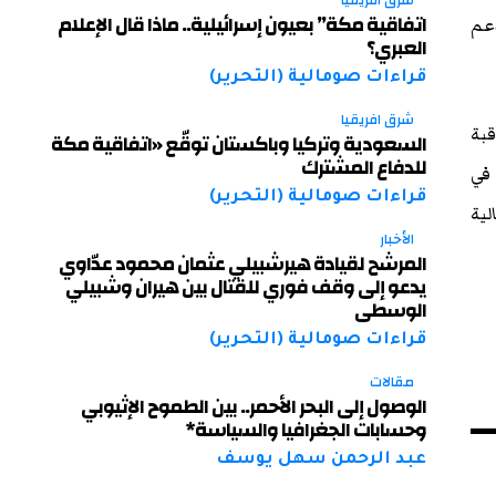
شرق افريقيا
اتفاقية مكة” بعيون إسرائيلية.. ماذا قال الإعلام
عم
العبري؟
قراءات صومالية (التحرير)
شرق افريقيا
قبة
السعودية وتركيا وباكستان توقّع «اتفاقية مكة
للدفاع المشترك
 في
قراءات صومالية (التحرير)
لية
الأخبار
المرشح لقيادة هيرشبيلي عثمان محمود عدّاوي
يدعو إلى وقف فوري للقتال بين هيران وشبيلي
الوسطى
قراءات صومالية (التحرير)
مقالات
الوصول إلى البحر الأحمر.. بين الطموح الإثيوبي
وحسابات الجغرافيا والسياسة*
عبد الرحمن سهل يوسف