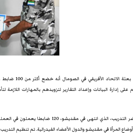
مقديشو- قراءات صومالية- أفادت بعثة الاتحاد الأفريقي في الصومال 
ى إدارة البيانات وإعداد التقارير لتزويدهم بالمهارات اللازمة لتأ
ووفق بيان البعثة في الصومال حضر التدريب، الذي انتهى في مقديشو، 120 ضابطا يعملون ف
ضاع المرأة في مقديشو والدول الأعضاء الفيدرالية. تم تنظيم التدريب