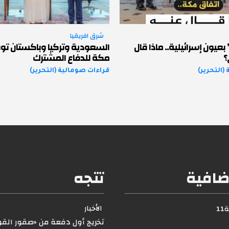
شرق افريقيا
عيون إسرائيلية.. ماذا قال
السعودية وتركيا وباكستان توق
؟
مكة للدفاع المشترك
(التحرير)
قراءات صومالية (التحرير)
ضافية
تتجه
الأخبار
1
تخريج أول دفعة من «صقور القوا