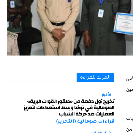
أنه خضع أكثر من 100 ضابط أمن
المزيد للقراءة
مين
الأخبار
تخريج أول دفعة من «صقور القوات البرية»
الصومالية في تركيا وسط استعدادات لتعزيز
العمليات ضد حركة الشباب
ي العمليات
قراءات صومالية (التحرير)
 من