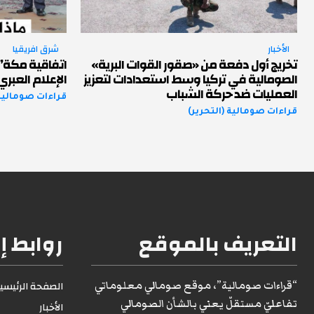
الأخبار
شرق افريقيا
تخريج أول دفعة من «صقور القوات البرية»
اتفاقية مكة” ب
الصومالية في تركيا وسط استعدادات لتعزيز
الإعلام العبري
العمليات ضد حركة الشباب
قراءات صومالية 
قراءات صومالية (التحرير)
التعريف بالموقع
روابط إ
“قراءات صومالية”، موقع صومالي معلوماتي
الصفحة الرئيسية1
تفاعليّ مستقلّ يعني بالشأن الصومالي
الأخبار