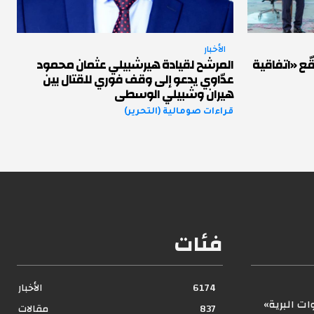
الأخبار
ّع «اتفاقية
المرشح لقيادة هيرشبيلي عثمان محمود
عدّاوي يدعو إلى وقف فوري للقتال بين
هيران وشبيلي الوسطى
قراءات صومالية (التحرير)
فئات
6174
الأخبار
ت البرية»
837
مقالات