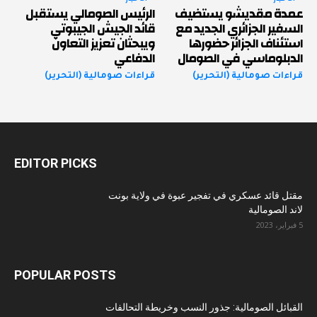
عمدة مقديشو يستضيف
الرئيس الصومالي يستقبل
السفير الجزائري الجديد مع
قائد الجيش الجيبوتي
استئناف الجزائر حضورها
ويبحثان تعزيز التعاون
الدبلوماسي في الصومال
الدفاعي
قراءات صومالية (التحرير)
قراءات صومالية (التحرير)
EDITOR PICKS
مقتل قائد عسكري في تفجير عبوة في ولاية بونت
لاند الصومالية
5 فبراير، 2023
POPULAR POSTS
القبائل الصومالية: جذور النسب وخريطة التحالفات