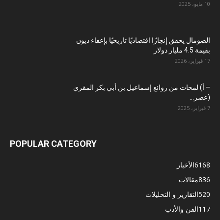
10 مايو، 2025
الصومال يحقق إنجازًا اقتصاديًا تاريخيًا بإعفاء ديون
بقيمة 4.5 مليار دولار
17 فبراير، 2026
– أ) لمحات من روائع إسماعيل بن أبي بكر المقري
(عصر...
7 فبراير، 2025
POPULAR CATEGORY
6168
الأخبار
836
مقالات
520
التقارير و التحليلات
117
الفن والأدب