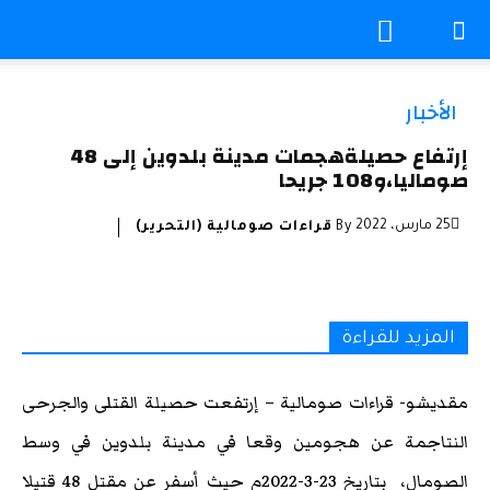
الأخبار
إرتفاع حصيلةهجمات مدينة بلدوين إلى 48
صوماليا،و108 جريحا
25 مارس، 2022
By
قراءات صومالية (التحرير)
المزيد للقراءة
مقديشو- قراءات صومالية – إرتفعت حصيلة القتلى والجرحى
النتاجمة عن هجومين وقعا في مدينة بلدوين في وسط
الصومال، بتاريخ 23-3-2022م حيث أسفر عن مقتل 48 قتيلا