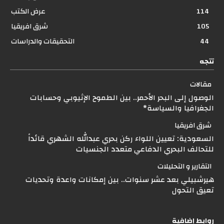
114
عرض الكتب
105
شرق افريقيا
44
التحقيقات والدراسات
تتجه
مقالات
الوصول إلى البحر الأحمر.. بين الطموح الإثيوبي وحسابات
الجغرافيا والسياسة*
شرق افريقيا
السعودية: تعيين اللواء ركن بحري عبدالله الشهري قائداً
للتحالف البحري الدفاعي متعدد الجنسيات
التقارير و التحليلات
هيرشبيلي بعد عشر سنوات.. بين إمكانات واعدة وتحديات
تعيق التحول
روابط إضافية