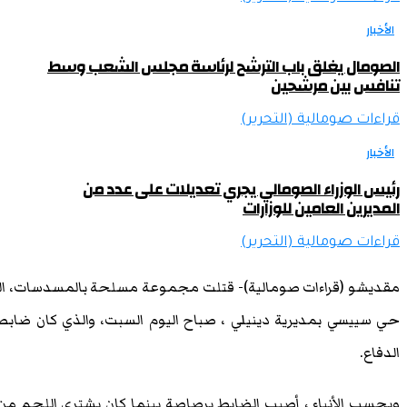
الأخبار
الصومال يغلق باب الترشح لرئاسة مجلس الشعب وسط
تنافس بين مرشحين
قراءات صومالية (التحرير)
الأخبار
رئيس الوزراء الصومالي يجري تعديلات على عدد من
المديرين العامين للوزارات
قراءات صومالية (التحرير)
مقديشو (قراءات صومالية)- قتلت مجموعة مسلحة بالمسدسات، اللواء
حي سييسي بمديرية دينيلي ، صباح اليوم السبت، والذي كان ضابطا
الدفاع.
وبحسب الأنباء ، أصيب الضابط برصاصة بينما كان يشتري اللحم م