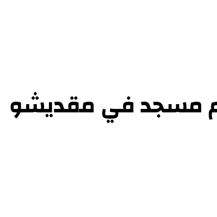
حوارات
التحقيقات والدراسات
الفن والأدب
عرض الكتب
عن الموقع
إتص
مام مسجد في مقديشو