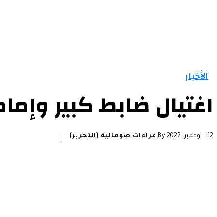
الرئيسية
الأخبار
التقارير و التحليلات
مقالات
الأخبار
اغتيال ضابط كبير وإ
12 نوفمبر، 2022
By
قراءات صومالية (التحرير)