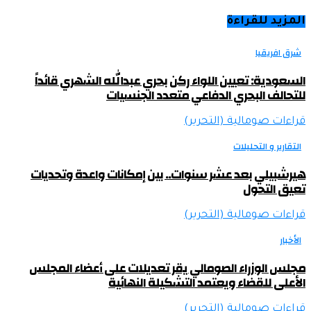
المزيد للقراءة
شرق افريقيا
السعودية: تعيين اللواء ركن بحري عبدالله الشهري قائداً
للتحالف البحري الدفاعي متعدد الجنسيات
قراءات صومالية (التحرير)
التقارير و التحليلات
هيرشبيلي بعد عشر سنوات.. بين إمكانات واعدة وتحديات
تعيق التحول
قراءات صومالية (التحرير)
الأخبار
مجلس الوزراء الصومالي يقر تعديلات على أعضاء المجلس
الأعلى للقضاء ويعتمد التشكيلة النهائية
قراءات صومالية (التحرير)