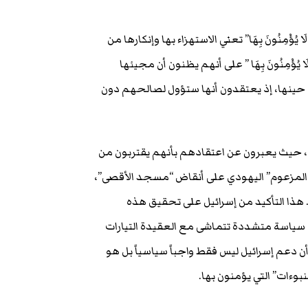
 يُؤْمِنُونَ بِهَا” تعني الاستهزاء بها وإنكارها من
َا يُؤْمِنُونَ بِهَا ” على أنهم يظنون أن مجيئها
ينها، إذ يعتقدون أنها ستؤول لصالحهم دون
د، حيث يعبرون عن اعتقادهم بأنهم يقتربون من
يكل المزعوم” اليهودي على أنقاض “مسجد الأقصى”،
 هذا التأكيد من إسرائيل على تحقيق هذه
بنت سياسة متشددة تتماشى مع العقيدة التيارات
ن دعم إسرائيل ليس فقط واجباً سياسياً بل هو
وءات” التي يؤمنون بها.