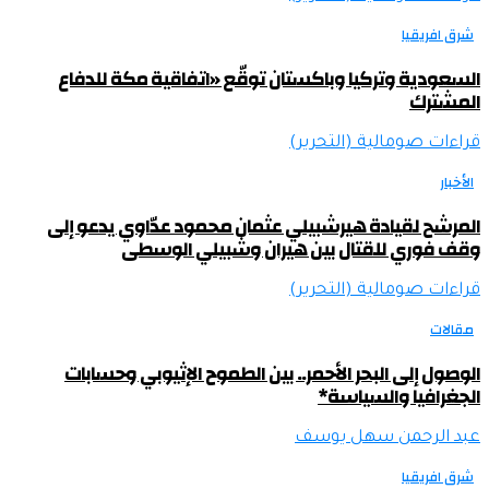
شرق افريقيا
السعودية وتركيا وباكستان توقّع «اتفاقية مكة للدفاع
المشترك
قراءات صومالية (التحرير)
الأخبار
المرشح لقيادة هيرشبيلي عثمان محمود عدّاوي يدعو إلى
وقف فوري للقتال بين هيران وشبيلي الوسطى
قراءات صومالية (التحرير)
مقالات
الوصول إلى البحر الأحمر.. بين الطموح الإثيوبي وحسابات
الجغرافيا والسياسة*
عبد الرحمن سهل يوسف
شرق افريقيا