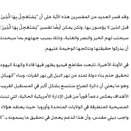
وقد فسر العديد من المفسرين هذه الآية على أن “يَسْتَعْجِلُ بِهَا الَّذِينَ لَا
قبل الذين لا يؤمنون بها. ولكن يمكن أيضًا تفسير “يَسْتَعْجِلُ بِهَا الَّذِينَ ل
سيجلب لهم الخير والنصر والغلبة، وذلك بسبب جهلهم بما سيحدث ح
أن يدركوا حقيقتها ونتائجها الوخيمة عليهم.
في الآونة الأخيرة، تابعت مقاطع فيديو يظهر فيها قادة وكهنة اليهو
تحقيق حلم بناء دولة تمتد من نهر النيل إلى نهر الفرات، وبناء “اله
وهو ما يعني أن دائرة الصراع ستتسع بشكل أكبر في المستقبل القريب.
الأهداف يعكس دعماً قوياً من قبل الإدارة الأمريكية الحالية، التي ت
المسيحية المتطرفة في الولايات المتحدة وأوروبا. حيث يعتقد هؤلاء أ
واجب ديني مقدس، وأن هذا الدعم يعجل في تحقيق ما يسمونه بـ “النب