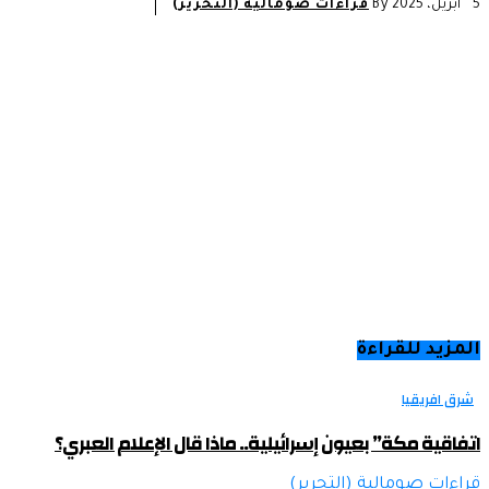
5 أبريل، 2025
By
قراءات صومالية (التحرير)
المزيد للقراءة
شرق افريقيا
اتفاقية مكة” بعيون إسرائيلية.. ماذا قال الإعلام العبري؟
قراءات صومالية (التحرير)