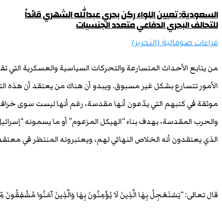
السعودية: تعيين اللواء ركن بحري عبدالله الشهري قائداً
للتحالف البحري الدفاعي متعدد الجنسيات
قراءات صومالية (التحرير)
من يتابع الأحداث المتسارعة والتحركات السياسية والعسكرية التي تقو
الأمور تتسارع بشكل غير مسبوق. ويبدو أن هناك من يعتقد أن هذه 
موثقة في كتبهم التي يدّعون أنها مقدسة، رغم أنها ليست سوى خراف
والحرب المقدسة، بهدف بناء “الهيكل المزعوم” أو ما يسمونه “إسرائيل
الذي يعتقدون أنه الخلاص النهائي لهم، ويعتبرونه المنتظر في معتقد
قال تعالى: “يَسْتَعْجِلُ بِهَا الَّذِينَ لَا يُؤْمِنُونَ بِهَا وَالَّذِينَ آمَنُوا مُشْفِقُونَ مِّنْه