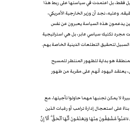
ائيل فقط، بل اعتمدت في سياستها على ربط هذا
قه. وعليه، نجد أن وزير الخارجية الأمريكي،
لذين يدعمون هذه السياسة يعبرون عن نفس
ت مجرد تكتيك سياسي عابر، بل هي استراتيجية
السبيل لتحقيق التطلعات الدينية الخاصة بهم.
المنطقة هو بداية للظهور المنتظر للمسيح
، يعتقد اليهود أنهم على مقربة من ظهور
ة لا يمكن تجنبها مهما حاولوا تأجيلها، مع
ناءً على استعجال إدارة ترامب أو رغبات الذين
قُونَ مِنْهَا وَيَعْلَمُونَ أَنَّهَا ٱلْحَقُّ ۗ أَلَآ إِنَّ