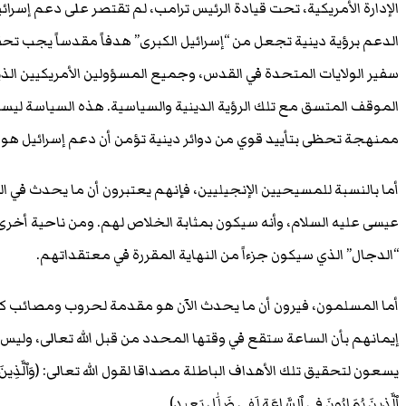
الإدارة الأمريكية، تحت قيادة الرئيس ترامب، لم تقتصر على دعم إسر
الدعم برؤية دينية تجعل من “إسرائيل الكبرى” هدفاً مقدساً يجب تحقي
سفير الولايات المتحدة في القدس، وجميع المسؤولين الأمريكيين ا
الموقف المتسق مع تلك الرؤية الدينية والسياسية. هذه السياسة ليس
ممنهجة تحظى بتأييد قوي من دوائر دينية تؤمن أن دعم إسرائيل هو 
أما بالنسبة للمسيحيين الإنجيليين، فإنهم يعتبرون أن ما يحدث في 
عيسى عليه السلام، وأنه سيكون بمثابة الخلاص لهم. ومن ناحية أخرى
“الدجال” الذي سيكون جزءاً من النهاية المقررة في معتقداتهم.
أما المسلمون، فيرون أن ما يحدث الآن هو مقدمة لحروب ومصائب كبير
إيمانهم بأن الساعة ستقع في وقتها المحدد من قبل الله تعالى، وليس ب
يسعون لتحقيق تلك الأهداف الباطلة مصداقا لقول الله تعالى: (وَٱلَّذِينَ ءَامَنُواْ مُشْفِ
ٱلَّذِينَ يُمَارُونَ فِى ٱلسَّاعَةِ لَفِى ضَلَٰلٍ بَعِيدٍ)