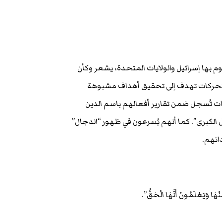
م بها إسرائيل والولايات المتحدة، يشعر وكأن
التحركات تهدف إلى تحقيق أهداف مشبوهة
ات تُسجل ضمن تقارير أفعالهم باسم الدين
 الكبرى”. كما أنهم يُسرعون في ظهور “الدجال”
اتهم.
َا وَيَعْلَمُونَ أَنَّهَا الْحَقُّ”.