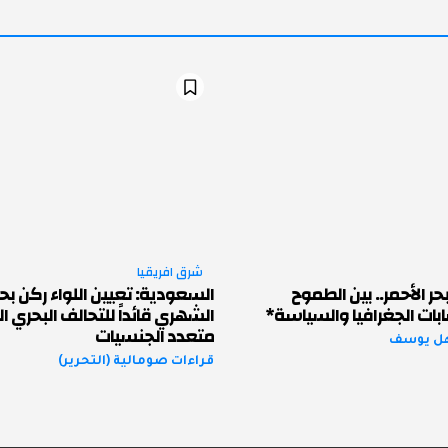
شرق افريقيا
حر الأحمر.. بين الطموح
السعودية: تعيين اللواء ركن بح
بات الجغرافيا والسياسة*
الشهري قائداً للتحالف البحري ا
متعدد الجنسيات
هل يوسف
قراءات صومالية (التحرير)