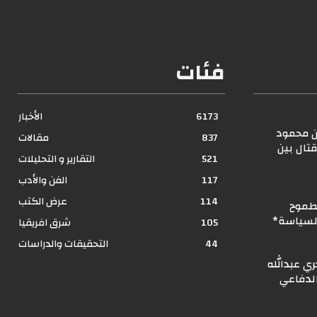
فئات
6173
الأخبار
ن محمود
837
مقالات
تال بين
521
التقارير و التحليلات
117
الفن والأدب
114
عرض الكتب
لطموح
السياسة*
105
شرق افريقيا
44
التحقيقات والدراسات
ري عبدالله
الدفاعي