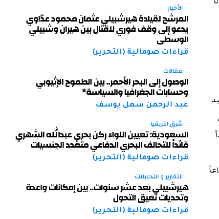
الأخبار
المرشح لقيادة هيرشبيلي عثمان محمود عدّاوي
يدعو إلى وقف فوري للقتال بين هيران وشبيلي
الوسطى
قراءات صومالية (التحرير)
مقالات
الوصول إلى البحر الأحمر.. بين الطموح الإثيوبي
وحسابات الجغرافيا والسياسة*
بد
عبد الرحمن سهل يوسف
شرق افريقيا
السعودية: تعيين اللواء ركن بحري عبدالله الشهري
ً
قائداً للتحالف البحري الدفاعي متعدد الجنسيات
قراءات صومالية (التحرير)
اً
التقارير و التحليلات
هيرشبيلي بعد عشر سنوات.. بين إمكانات واعدة
وتحديات تعيق التحول
قراءات صومالية (التحرير)