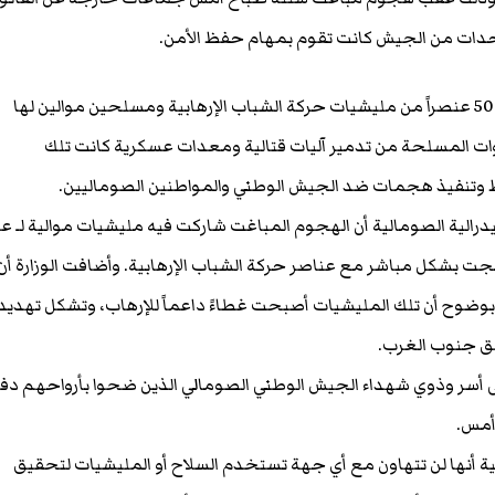
حدات من الجيش كانت تقوم بمهام حفظ الأمن.
وأسفرت العملية عن مقتل أكثر من 50 عنصراً من مليشيات حركة الشباب الإرهابية ومسلحين موالين لها
وات المسلحة من تدمير آليات قتالية ومعدات عسكرية كانت تلك
وتنفيذ هجمات ضد الجيش الوطني والمواطنين الصوماليين.
يدرالية الصومالية أن الهجوم المباغت شاركت فيه مليشيات موالية لـ ع
ت بشكل مباشر مع عناصر حركة الشباب الإرهابية. وأضافت الوزارة أن
ضوح أن تلك المليشيات أصبحت غطاءً داعماً للإرهاب، وتشكل تهديدا
اطق جنوب الغرب.
 إلى أسر وذوي شهداء الجيش الوطني الصومالي الذين ضحوا بأرواحهم دفاع
أمس.
ية أنها لن تتهاون مع أي جهة تستخدم السلاح أو المليشيات لتحقيق