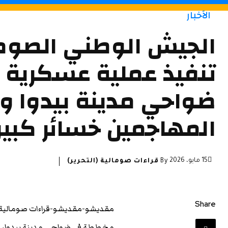
الأخبار
الجيش الوطني الصوم
تنفيذ عملية عسكرية 
ضواحي مدينة بيدوا وت
المهاجمين خسائر كبير
15 مايو، 2026
By
قراءات صومالية (التحرير)
Share
مقديشو-مقديشو-قراءات صومالية- 
مخططة في ضواحي مدينة بيدوا، و