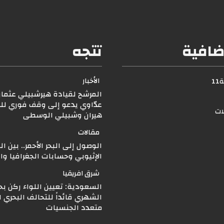
ضافية
تتجه
الأخبار
1
المرشح لقيادة هيرشبيلي عثما
عدّاوي يدعو إلى وقف فوري للق
لات
هيران وشبيلي الوسطى
مقالات
الوصول إلى البحر الأحمر.. بين ا
الإثيوبي وحسابات الجغرافيا و
شرق افريقيا
السعودية: تعيين اللواء ركن بح
الشهري قائداً للتحالف البحري 
متعدد الجنسيات