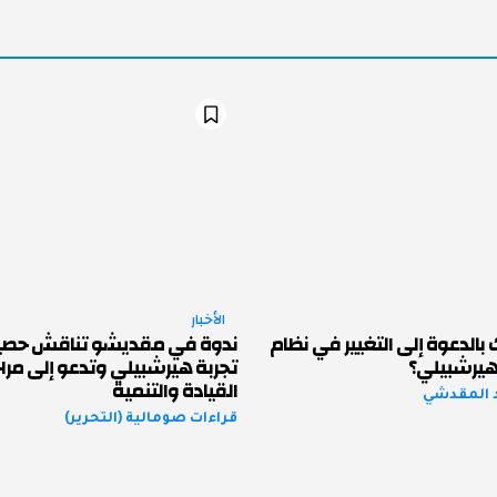
الأخبار
بالدعوة إلى التغيير في نظام
ندوة في مقديشو تناقش حصي
 هيرشبيلي؟
تجربة هيرشبيلي وتدعو إلى مر
القيادة والتنمية
 المقدشي
قراءات صومالية (التحرير)