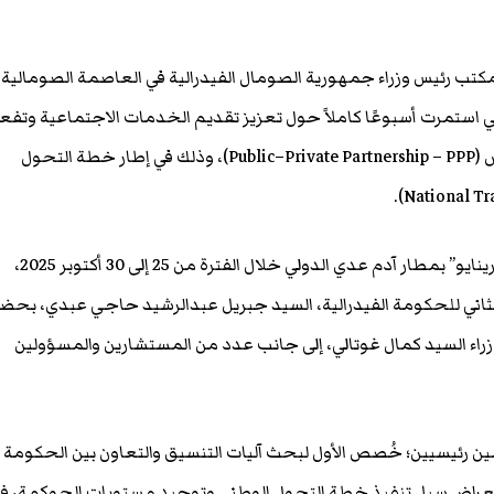
كتب رئيس وزراء جمهورية الصومال الفيدرالية في العاصمة الصومالية
ي استمرت أسبوعًا كاملاً حول تعزيز تقديم الخدمات الاجتماعية وتفع
الشراكة بين القطاعين العام والخاص (Public–Private Partnership – PPP)، وذلك في إطار خطة التحول
وأقيمت الورشة في قاعة “هانغر ميرينايو” بمطار آدم عدي الدولي خلال الفترة من 25 إلى 30 أكتوبر 2025،
 الثاني للحكومة الفيدرالية، السيد جبريل عبدالرشيد حاجي عبدي، بحض
وزراء السيد كمال غوتالي، إلى جانب عدد من المستشارين والمسؤولين
ن رئيسيين؛ خُصص الأول لبحث آليات التنسيق والتعاون بين الحكومة
ستعراض سبل تنفيذ خطة التحول الوطني وتوحيد مستويات الحوكمة، ف