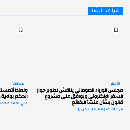
اقرأ هذا أيضًا
الأخبار
مقالات
مجلس الوزراء الصومالي يناقش تطوير جواز
ولماذا أتمسك 
السفر الإلكتروني ويوافق على مشروع
الحكم بولاية
قانون بشأن منشأ البضائع
علي أحمد محمد
قراءات صومالية (التحرير)