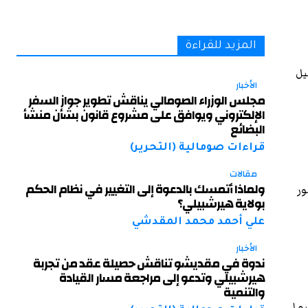
المزيد للقراءة
يل
الأخبار
مجلس الوزراء الصومالي يناقش تطوير جواز السفر
الإلكتروني ويوافق على مشروع قانون بشأن منشأ
البضائع
قراءات صومالية (التحرير)
مقالات
ولماذا أتمسك بالدعوة إلى التغيير في نظام الحكم
ور
بولاية هيرشبيلي؟
علي أحمد محمد المقدشي
الأخبار
ندوة في مقديشو تناقش حصيلة عقد من تجربة
هيرشبيلي وتدعو إلى مراجعة مسار القيادة
والتنمية
يما