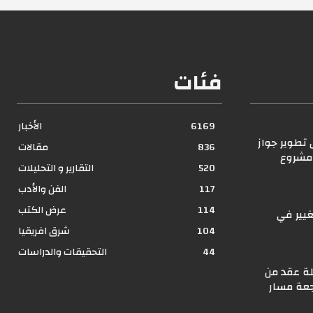
فئات
6169
الأخبار
تطوير جواز
836
مقالات
 مشروع
520
التقارير و التحليلات
117
الفن والأدب
114
عرض الكتب
غيير في
؟
104
شرق افريقيا
44
التحقيقات والدراسات
ة عقد من
جعة مسار