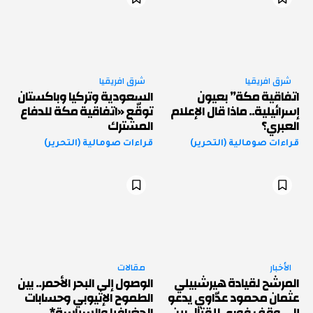
شرق افريقيا
شرق افريقيا
اتفاقية مكة” بعيون
السعودية وتركيا وباكستان
إسرائيلية.. ماذا قال الإعلام
توقّع «اتفاقية مكة للدفاع
العبري؟
المشترك
قراءات صومالية (التحرير)
قراءات صومالية (التحرير)
الأخبار
مقالات
المرشح لقيادة هيرشبيلي
الوصول إلى البحر الأحمر.. بين
عثمان محمود عدّاوي يدعو
الطموح الإثيوبي وحسابات
إلى وقف فوري للقتال بين
الجغرافيا والسياسة*