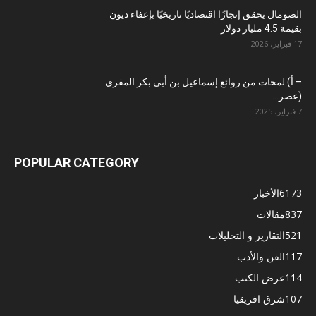
الصومال يحقق إنجازًا اقتصاديًا تاريخيًا بإعفاء ديون
بقيمة 4.5 مليار دولار
17 فبراير، 2026
– أ) لمحات من روائع إسماعيل بن أبي بكر المقري
(عصر...
7 فبراير، 2025
POPULAR CATEGORY
6173
الأخبار
837
مقالات
521
التقارير و التحليلات
117
الفن والأدب
114
عرض الكتب
107
شرق افريقيا