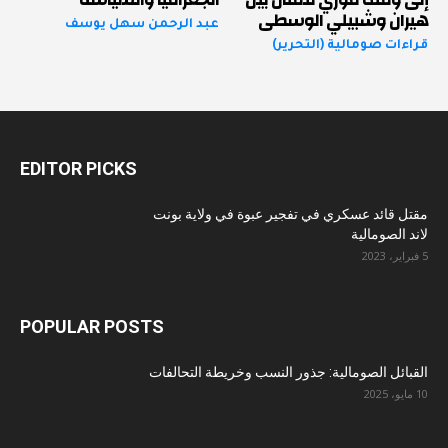
هيران وشبيلي الوسطى
عبد الرحمن سهل يوسف
قراءات صومالية (التحرير)
EDITOR PICKS
مقتل قائد عسكري في تفجير عبوة في ولاية بونت
لاند الصومالية
5 فبراير، 2023
POPULAR POSTS
القبائل الصومالية: جذور النسب وخريطة التحالفات
10 مايو، 2025