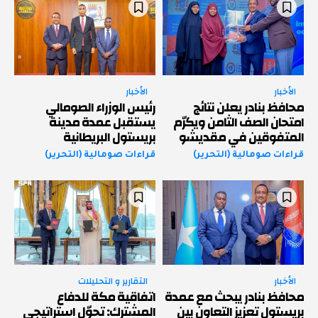
الأخبار
الأخبار
محافظ بنادر يعلن نتائج
رئيس الوزراء الصومالي
امتحان الصف الثامن ويكرّم
يستقبل عمدة مدينة
المتفوقين في مقديشو
بريستول البريطانية
قراءات صومالية (التحرير)
قراءات صومالية (التحرير)
الأخبار
التقارير و التحليلات
محافظ بنادر يبحث مع عمدة
اتفاقية مكة للدفاع
بريستول تعزيز التعاون بين
المشترك: تحوّل استراتيجي