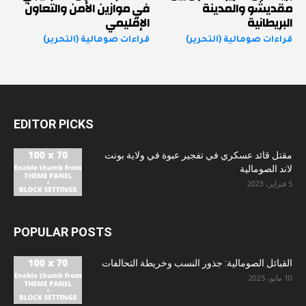
مقديشو والمدينة
في موازين الأمن والتعاون
البريطانية
الإقليمي
قراءات صومالية (التحرير)
قراءات صومالية (التحرير)
EDITOR PICKS
مقتل قائد عسكري في تفجير عبوة في ولاية بونت
لاند الصومالية
5 فبراير، 2023
POPULAR POSTS
القبائل الصومالية: جذور النسب وخريطة التحالفات
10 مايو، 2025