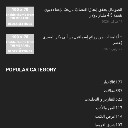
الصومال يحقق إنجازًا اقتصاديًا تاريخيًا بإعفاء ديون
بقيمة 4.5 مليار دولار
17 فبراير، 2026
– أ) لمحات من روائع إسماعيل بن أبي بكر المقري
(عصر...
7 فبراير، 2025
POPULAR CATEGORY
6177
الأخبار
837
مقالات
522
التقارير و التحليلات
117
الفن والأدب
114
عرض الكتب
107
شرق افريقيا