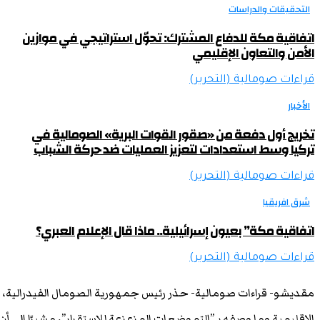
التحقيقات والدراسات
اتفاقية مكة للدفاع المشترك: تحوّل استراتيجي في موازين
الأمن والتعاون الإقليمي
قراءات صومالية (التحرير)
الأخبار
تخريج أول دفعة من «صقور القوات البرية» الصومالية في
تركيا وسط استعدادات لتعزيز العمليات ضد حركة الشباب
قراءات صومالية (التحرير)
شرق افريقيا
اتفاقية مكة” بعيون إسرائيلية.. ماذا قال الإعلام العبري؟
قراءات صومالية (التحرير)
مقديشو- قراءات صومالية- حذر رئيس جمهورية الصومال الفيدرالية،
الإقليمية وما وصفه بـ”التموضعات المزعزعة للاستقرار”، مشيرًا إلى أ