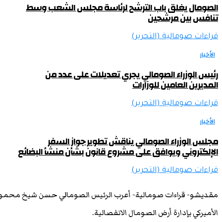
الصومال يغلق باب الترشح لرئاسة مجلس الشعب وسط
تنافس بين مرشحين
قراءات صومالية (التحرير)
الأخبار
رئيس الوزراء الصومالي يجري تعديلات على عدد من
المديرين العامين للوزارات
قراءات صومالية (التحرير)
الأخبار
مجلس الوزراء الصومالي يناقش تطوير جواز السفر
الإلكتروني ويوافق على مشروع قانون بشأن منشأ البضائع
قراءات صومالية (التحرير)
مقديشو- قراءات صومالية- أعرب الرئيس الصومالي حسن شيخ محمود 
الأميركي بإدارة أرض الصومال الانفصالية.